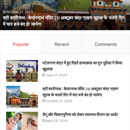
विभाग
का
अर्लट
April 29, 2024
डेंगू और चिकनगुनिया को लेकर स्वास्थ्य विभाग का अर्लट
Popular
Recent
Comments
पटेलनगर क्षेत्र में हुए तिहरे हत्याकांड का दून पुलिस ने किया
खुलासा
June 27, 2024
श्री बदरीनाथ- केदारनाथ मंदिर 28 अक्टूबर चंद्र ग्रहण
सूतक के चलते दिन में चार बजे बंद हो जायेगा
October 27, 2023
डेंगू और चिकनगुनिया को लेकर स्वास्थ्य विभाग का अर्लट
April 29, 2024