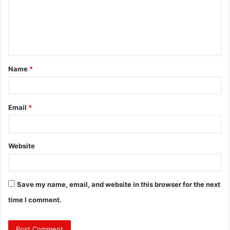
m
e
n
t
Name
*
*
Email
*
Website
Save my name, email, and website in this browser for the next
time I comment.