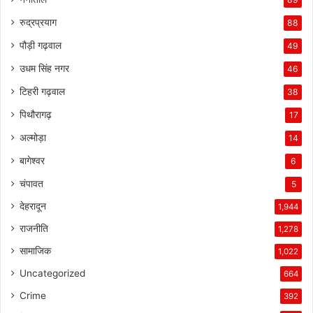
रुद्रप्रयाग
88
पौड़ी गढ़वाल
49
उधम सिंह नगर
46
टिहरी गढ़वाल
38
पिथौरागढ़
17
अल्मोड़ा
14
बागेश्वर
6
चंपावत
5
देहरादून
1,944
राजनीति
1,278
सामाजिक
1,022
Uncategorized
664
Crime
392