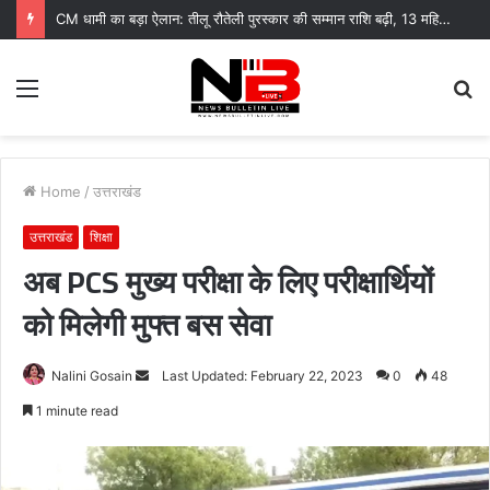
CM धामी का बड़ा ऐलान: तीलू रौतेली पुरस्कार की सम्मान राशि बढ़ी, 13 महिलाएं हुई सम्मानित
Menu
S
fo
Home
/
उत्तराखंड
उत्तराखंड
शिक्षा
अब PCS मुख्य परीक्षा के लिए परीक्षार्थियों
को मिलेगी मुफ्त बस सेवा
Send
Nalini Gosain
Last Updated: February 22, 2023
0
48
an
1 minute read
email