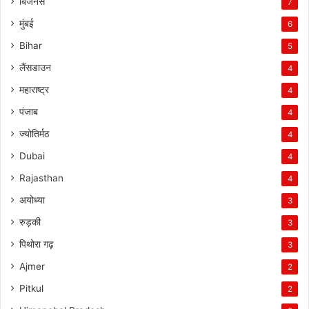
बिजनेस
7
मुंबई
6
Bihar
5
लैंसडाउन
4
महाराष्ट्र
4
पंजाब
4
ज्योतिर्मठ
4
Dubai
4
Rajasthan
4
अयोध्या
3
रुड़की
3
पिथोरा गढ़
3
Ajmer
2
Pitkul
2