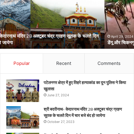
को
लेकर
स्वास्थ्य
विभाग
का
अर्लट
April 29, 2024
डेंगू और चिकनगुनिया को लेकर स्वास्थ्य विभाग का अर्लट
Popular
Recent
Comments
पटेलनगर क्षेत्र में हुए तिहरे हत्याकांड का दून पुलिस ने किया
खुलासा
June 27, 2024
श्री बदरीनाथ- केदारनाथ मंदिर 28 अक्टूबर चंद्र ग्रहण
सूतक के चलते दिन में चार बजे बंद हो जायेगा
October 27, 2023