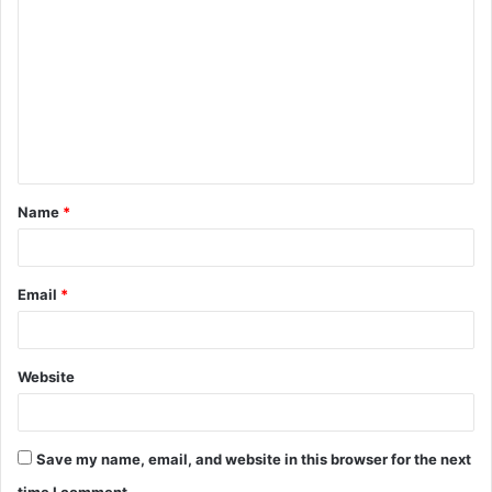
o
m
m
e
n
t
Name
*
*
Email
*
Website
Save my name, email, and website in this browser for the next