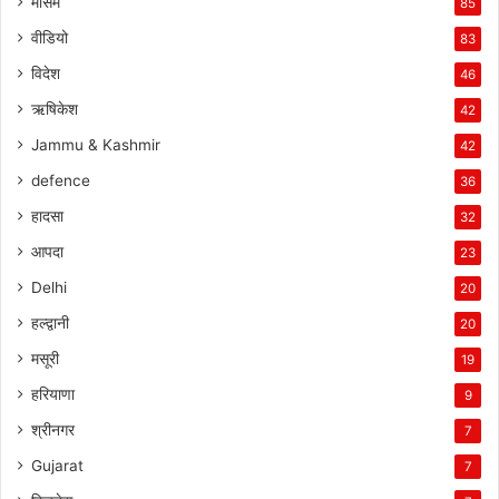
मौसम
85
वीडियो
83
विदेश
46
ऋषिकेश
42
Jammu & Kashmir
42
defence
36
हादसा
32
आपदा
23
Delhi
20
हल्द्वानी
20
मसूरी
19
हरियाणा
9
श्रीनगर
7
Gujarat
7