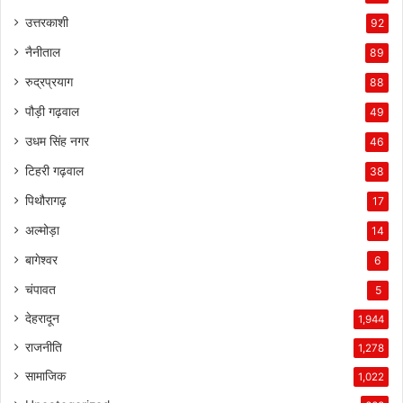
उत्तरकाशी
92
नैनीताल
89
रुद्रप्रयाग
88
पौड़ी गढ़वाल
49
उधम सिंह नगर
46
टिहरी गढ़वाल
38
पिथौरागढ़
17
अल्मोड़ा
14
बागेश्वर
6
चंपावत
5
देहरादून
1,944
राजनीति
1,278
सामाजिक
1,022