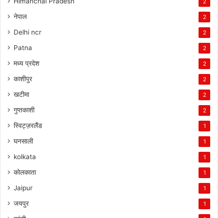
Himanchal Pradesh
2
नेपाल
2
Delhi ncr
2
Patna
2
मध्य प्रदेश
2
काशीपुर
2
खटीमा
2
गुप्तकाशी
2
स्विट्ज़रलैंड
1
घनसाली
1
kolkata
1
कोलकाता
1
Jaipur
1
जयपुर
1