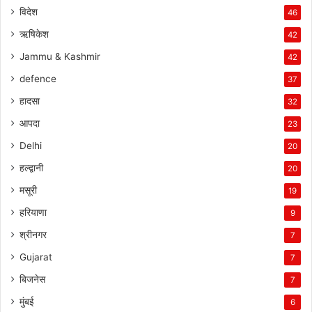
विदेश
46
ऋषिकेश
42
Jammu & Kashmir
42
defence
37
हादसा
32
आपदा
23
Delhi
20
हल्द्वानी
20
मसूरी
19
हरियाणा
9
श्रीनगर
7
Gujarat
7
बिजनेस
7
मुंबई
6