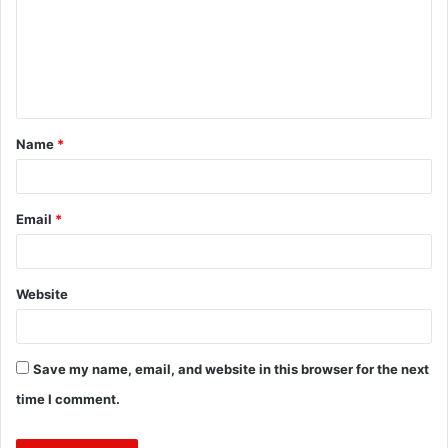
m
e
n
t
Name
*
*
Email
*
Website
Save my name, email, and website in this browser for the next
time I comment.