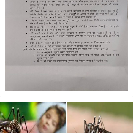
डेंगू
और
चिकनगुनिया
को
लेकर