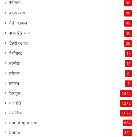
नैनीताल
89
रुद्रप्रयाग
88
पौड़ी गढ़वाल
49
उधम सिंह नगर
46
टिहरी गढ़वाल
38
पिथौरागढ़
17
अल्मोड़ा
14
बागेश्वर
6
चंपावत
5
देहरादून
1,944
राजनीति
1,278
सामाजिक
1,022
Uncategorized
664
Crime
392