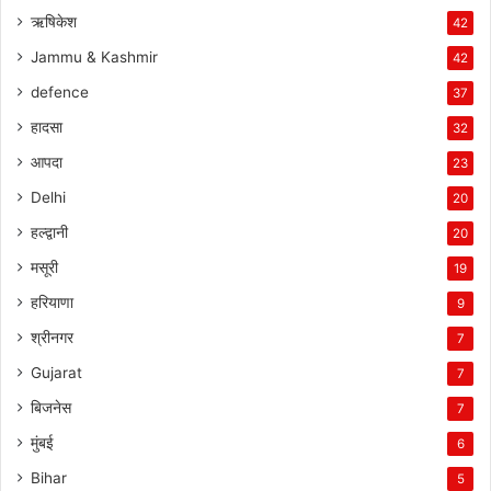
ऋषिकेश
42
Jammu & Kashmir
42
defence
37
हादसा
32
आपदा
23
Delhi
20
हल्द्वानी
20
मसूरी
19
हरियाणा
9
श्रीनगर
7
Gujarat
7
बिजनेस
7
मुंबई
6
Bihar
5