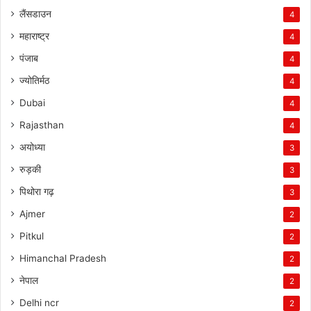
लैंसडाउन
4
महाराष्ट्र
4
पंजाब
4
ज्योतिर्मठ
4
Dubai
4
Rajasthan
4
अयोध्या
3
रुड़की
3
पिथोरा गढ़
3
Ajmer
2
Pitkul
2
Himanchal Pradesh
2
नेपाल
2
Delhi ncr
2