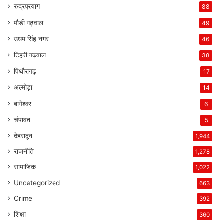
रुद्रप्रयाग
88
पौड़ी गढ़वाल
49
उधम सिंह नगर
46
टिहरी गढ़वाल
38
पिथौरागढ़
17
अल्मोड़ा
14
बागेश्वर
6
चंपावत
5
देहरादून
1,944
राजनीति
1,278
सामाजिक
1,022
Uncategorized
663
Crime
392
शिक्षा
360