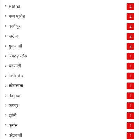
Patna
2
मध्य प्रदेश
2
काशीपुर
2
खटीमा
2
गुप्तकाशी
2
स्विट्ज़रलैंड
1
घनसाली
1
kolkata
1
कोलकाता
1
Jaipur
1
जयपुर
1
झांसी
1
फ्रांस
1
कोतवाली
1