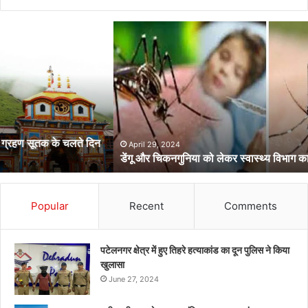
डेंगू
और
चिकनगुनिया
को
लेकर
स्वास्थ्य
विभाग
का
अर्लट
April 29, 2024
डेंगू और चिकनगुनिया को लेकर स्वास्थ्य विभाग का अर्लट
Popular
Recent
Comments
पटेलनगर क्षेत्र में हुए तिहरे हत्याकांड का दून पुलिस ने किया
खुलासा
June 27, 2024