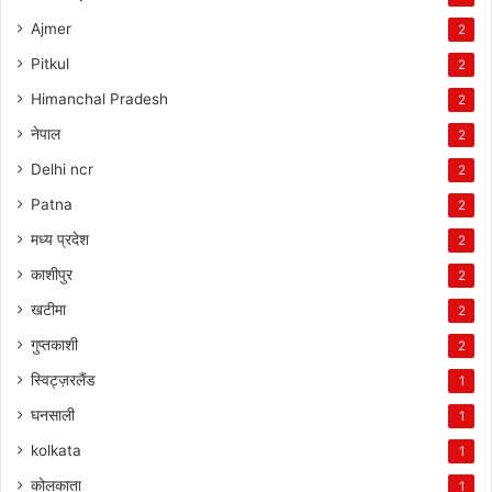
Ajmer
2
Pitkul
2
Himanchal Pradesh
2
नेपाल
2
Delhi ncr
2
Patna
2
मध्य प्रदेश
2
काशीपुर
2
खटीमा
2
गुप्तकाशी
2
स्विट्ज़रलैंड
1
घनसाली
1
kolkata
1
कोलकाता
1