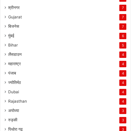
श्रीनगर
7
Gujarat
7
बिजनेस
7
मुंबई
6
Bihar
5
लैंसडाउन
4
महाराष्ट्र
4
पंजाब
4
ज्योतिर्मठ
4
Dubai
4
Rajasthan
4
अयोध्या
3
रुड़की
3
पिथोरा गढ़
3