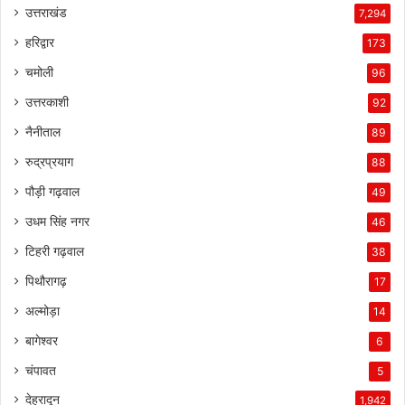
उत्तराखंड
7,294
हरिद्वार
173
चमोली
96
उत्तरकाशी
92
नैनीताल
89
रुद्रप्रयाग
88
पौड़ी गढ़वाल
49
उधम सिंह नगर
46
टिहरी गढ़वाल
38
पिथौरागढ़
17
अल्मोड़ा
14
बागेश्वर
6
चंपावत
5
देहरादून
1,942