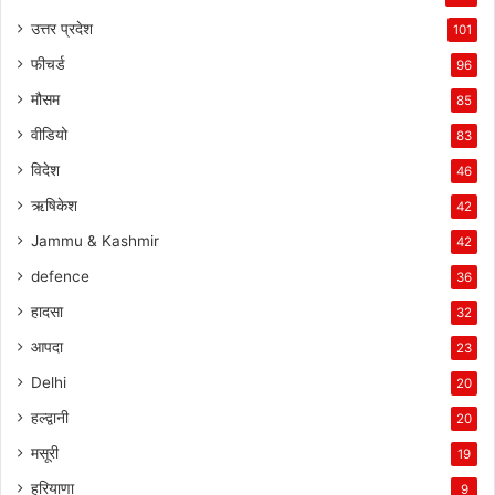
उत्तर प्रदेश
101
फीचर्ड
96
मौसम
85
वीडियो
83
विदेश
46
ऋषिकेश
42
Jammu & Kashmir
42
defence
36
हादसा
32
आपदा
23
Delhi
20
हल्द्वानी
20
मसूरी
19
हरियाणा
9