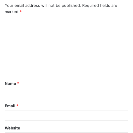
Your email address will not be published.
Required fields are
marked
*
C
o
m
m
e
n
t
Name
*
*
Email
*
Website