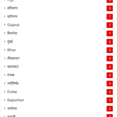
हरियाणा
9
श्रीनगर
7
Gujarat
7
बिजनेस
7
मुंबई
6
Bihar
5
लैंसडाउन
4
महाराष्ट्र
4
पंजाब
4
ज्योतिर्मठ
4
Dubai
4
Rajasthan
4
अयोध्या
3
रुड़की
3