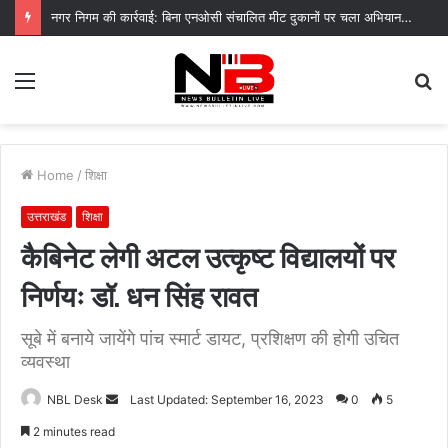
नगर निगम की कार्रवाई: बिना एनओसी संचालित मीट दुकानों पर चला अभियान, 45250 रुपये का चालान
Menu
S
fo
Home
/
शिक्षा
उत्तराखंड
शिक्षा
कैबिनेट लेगी अटल उत्कृष्ट विद्यालयों पर
निर्णयः डॉ. धन सिंह रावत
सूबे में बनाये जायेंगे पांच स्मार्ट डायट, प्रशिक्षण की होगी उचित
व्यवस्था
Send
NBL Desk
Last Updated: September 16, 2023
0
5
an
2 minutes read
email