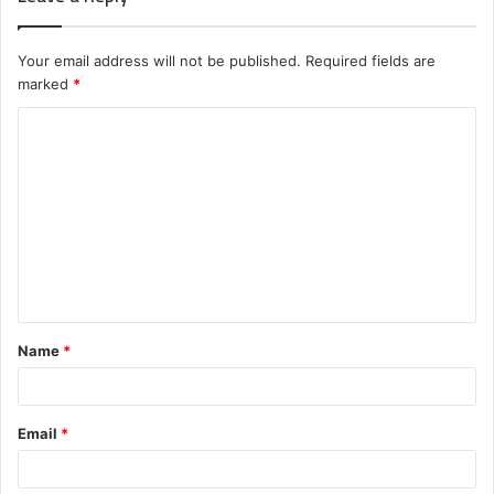
Your email address will not be published.
Required fields are
marked
*
C
o
m
m
e
n
t
Name
*
*
Email
*