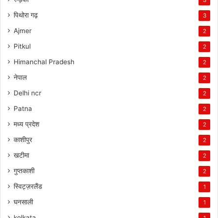
पिथोरा गढ़
3
Ajmer
2
Pitkul
2
Himanchal Pradesh
2
नेपाल
2
Delhi ncr
2
Patna
2
मध्य प्रदेश
2
काशीपुर
2
खटीमा
2
गुप्तकाशी
2
स्विट्ज़रलैंड
1
घनसाली
1
kolkata
1