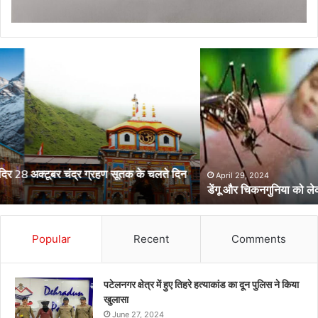
डेंगू
और
चिकनगुनिया
को
लेकर
स्वास्थ्य
विभाग
का
अर्लट
April 29, 2024
डेंगू और चिकनगुनिया को लेकर स्वास्थ्य विभाग का अर्लट
Popular
Recent
Comments
पटेलनगर क्षेत्र में हुए तिहरे हत्याकांड का दून पुलिस ने किया
खुलासा
June 27, 2024