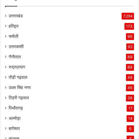
उत्तराखंड
7,294
हरिद्वार
173
चमोली
96
उत्तरकाशी
92
नैनीताल
89
रुद्रप्रयाग
88
पौड़ी गढ़वाल
49
उधम सिंह नगर
46
टिहरी गढ़वाल
38
पिथौरागढ़
17
अल्मोड़ा
14
बागेश्वर
6
चंपावत
5