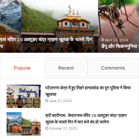
चिकनगुनिया
को
लेकर
स्वास्थ्य
विभाग
का
अर्लट
April 29, 2024
डेंगू और चिकनगुनिया को लेकर स्वास्थ्य विभाग का अर्लट
Popular
Recent
Comments
पटेलनगर क्षेत्र में हुए तिहरे हत्याकांड का दून पुलिस ने किया
खुलासा
June 27, 2024
श्री बदरीनाथ- केदारनाथ मंदिर 28 अक्टूबर चंद्र ग्रहण
सूतक के चलते दिन में चार बजे बंद हो जायेगा
October 27, 2023