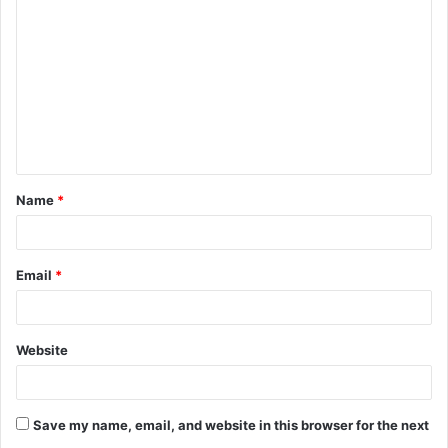
o
m
m
e
n
t
Name
*
*
Email
*
Website
Save my name, email, and website in this browser for the next