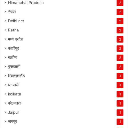
Himanchal Pradesh
2
नेपाल
2
Delhi ncr
2
Patna
2
मध्य प्रदेश
2
काशीपुर
2
खटीमा
2
गुप्तकाशी
2
स्विट्ज़रलैंड
1
घनसाली
1
kolkata
1
कोलकाता
1
Jaipur
1
जयपुर
1