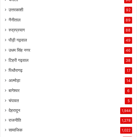
उत्तरकाशी
92
नैनीताल
89
रुद्रप्रयाग
88
पौड़ी गढ़वाल
49
उधम सिंह नगर
46
टिहरी गढ़वाल
38
पिथौरागढ़
17
अल्मोड़ा
14
बागेश्वर
6
चंपावत
5
देहरादून
1,944
राजनीति
1,278
सामाजिक
1,022