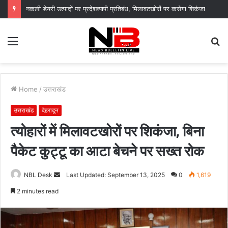
नगर आयुक्त के निर्देशों पर नगर निगम द्वारा सचिवालय परिसर में सब्जी पौधों का वितरण, “स्वच्छ दून–हरित दून” का दिया संदेश
Menu
S
fo
Home
/
उत्तराखंड
उत्तराखंड
देहरादून
त्योहारों में मिलावटखोरों पर शिकंजा, बिना
पैकेट कुट्टू का आटा बेचने पर सख्त रोक
Send
NBL Desk
Last Updated: September 13, 2025
0
1,619
an
2 minutes read
email