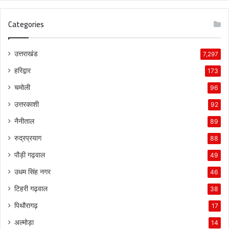
Categories
उत्तराखंड
7,297
हरिद्वार
173
चमोली
96
उत्तरकाशी
92
नैनीताल
89
रुद्रप्रयाग
88
पौड़ी गढ़वाल
49
उधम सिंह नगर
46
टिहरी गढ़वाल
38
पिथौरागढ़
17
अल्मोड़ा
14