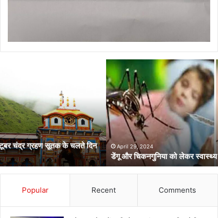
डेंगू
और
चिकनगुनिया
को
लेकर
स्वास्थ्य
विभाग
का
अर्लट
April 29, 2024
डेंगू और चिकनगुनिया को लेकर स्वास्थ्य विभाग का अर्लट
Popular
Recent
Comments