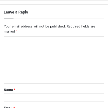
Leave a Reply
Your email address will not be published.
Required fields are
marked
*
C
o
m
m
e
n
t
Name
*
*
Email
*