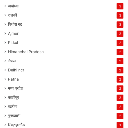
अयोध्या
3
रुड़की
3
पिथोरा गढ़
3
Ajmer
2
Pitkul
2
Himanchal Pradesh
2
नेपाल
2
Delhi ncr
2
Patna
2
मध्य प्रदेश
2
काशीपुर
2
खटीमा
2
गुप्तकाशी
2
स्विट्ज़रलैंड
1