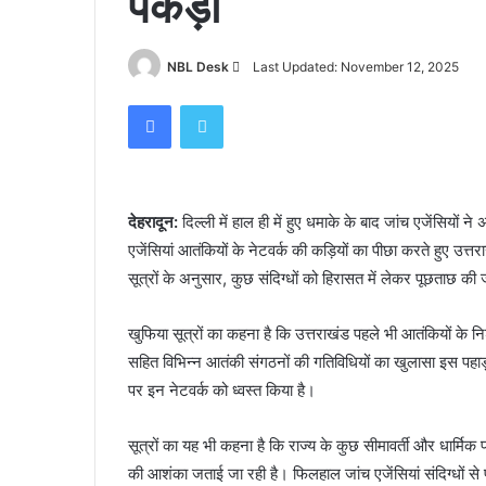
पकड़ा
पर
हादसा,
हाथी
November 16, 2023
Send
NBL Desk
Last Updated: November 12, 2025
को
कोटद्वार के दुगड्डा मार्ग पर हादसा, हाथी को दे
देखकर
an
Facebook
Twitter
घबराया युवक, बाइक रपटने से मौके पर मौत
घबराया
email
युवक,
बाइक
रपटने
से
देहरादून:
दिल्ली में हाल ही में हुए धमाके के बाद जांच एजेंसियों 
मौके
एजेंसियां आतंकियों के नेटवर्क की कड़ियों का पीछा करते हुए उत
पर
मौत
सूत्रों के अनुसार, कुछ संदिग्धों को हिरासत में लेकर पूछताछ की 
खुफिया सूत्रों का कहना है कि उत्तराखंड पहले भी आतंकियों क
सहित विभिन्न आतंकी संगठनों की गतिविधियों का खुलासा इस पहाड़ी र
पर इन नेटवर्क को ध्वस्त किया है।
सूत्रों का यह भी कहना है कि राज्य के कुछ सीमावर्ती और धार्मिक
की आशंका जताई जा रही है। फिलहाल जांच एजेंसियां संदिग्धों से