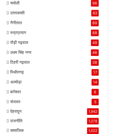
चमोली
96
उत्तरकाशी
92
नैनीताल
89
रुद्रप्रयाग
88
पौड़ी गढ़वाल
49
उधम सिंह नगर
46
टिहरी गढ़वाल
38
पिथौरागढ़
17
अल्मोड़ा
14
बागेश्वर
6
चंपावत
5
देहरादून
1,942
राजनीति
1,278
सामाजिक
1,022