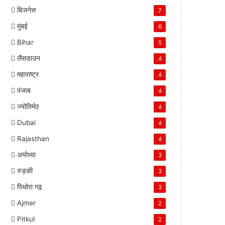
बिजनेस
7
मुंबई
6
Bihar
5
लैंसडाउन
4
महाराष्ट्र
4
पंजाब
4
ज्योतिर्मठ
4
Dubai
4
Rajasthan
4
अयोध्या
3
रुड़की
3
पिथोरा गढ़
3
Ajmer
2
Pitkul
2