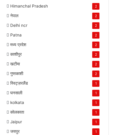
Himanchal Pradesh
2
नेपाल
2
Delhi ncr
2
Patna
2
मध्य प्रदेश
2
काशीपुर
2
खटीमा
2
गुप्तकाशी
2
स्विट्ज़रलैंड
1
घनसाली
1
kolkata
1
कोलकाता
1
Jaipur
1
जयपुर
1