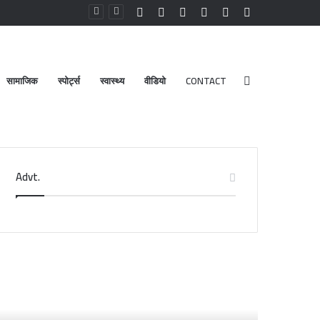
Facebook
YouTube
Instagram
Log
Random
Sidebar
In
Article
सामाजिक
स्पोर्ट्स
स्वास्थ्य
वीडियो
CONTACT
Search
Advt.
for
री
डेंगू
दरीनाथ-
और
ेदारनाथ
चिकनगुनिया
दिर
को