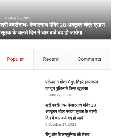
8
लेकर
्टूबर
स्वास्थ्य
द्र
विभाग
October 27, 2023
्रहण
का
श्री बदरीनाथ- केदारनाथ मंदिर 28 अक्टूबर चंद्र ग्रहण
ूतक
अर्लट
April 29, 20
सूतक के चलते दिन में चार बजे बंद हो जायेगा
डेंगू और चि
े
लते
िन
ार
Popular
Recent
Comments
जे
द
पटेलनगर क्षेत्र में हुए तिहरे हत्याकांड
येगा
का दून पुलिस ने किया खुलासा
June 27, 2024
श्री बदरीनाथ- केदारनाथ मंदिर 28
अक्टूबर चंद्र ग्रहण सूतक के चलते
दिन में चार बजे बंद हो जायेगा
October 27, 2023
डेंगू और चिकनगुनिया को लेकर