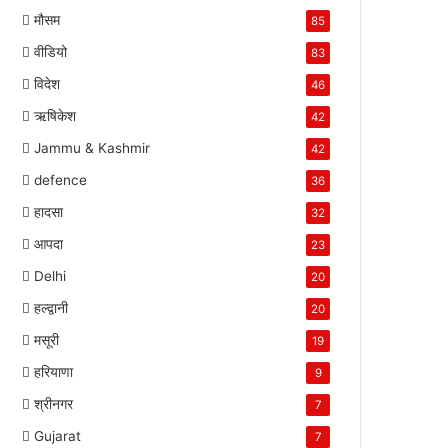
मौसम
85
वीडियो
83
विदेश
46
ऋषिकेश
42
Jammu & Kashmir
42
defence
36
हादसा
32
आपदा
23
Delhi
20
हल्द्वानी
20
मसूरी
19
हरियाणा
9
श्रीनगर
7
Gujarat
7