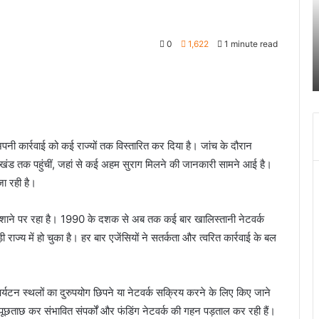
तिहरे
2
हत्याकांड
अक
का
चं
June 27, 2024
0
1,622
1 minute read
दून
ग
खकर
पटेलनगर क्षेत्र में हुए तिहरे हत्याकांड का दून पुलिस ने
पुलिस
स
किया खुलासा
ने
क
किया
च
खुलासा
द
में
च
ने अपनी कार्रवाई को कई राज्यों तक विस्तारित कर दिया है। जांच के दौरान
ब
्तराखंड तक पहुंचीं, जहां से कई अहम सुराग मिलने की जानकारी सामने आई है।
बं
हो
जा रही है।
जा
े निशाने पर रहा है। 1990 के दशक से अब तक कई बार खालिस्तानी नेटवर्क
ाज्य में हो चुका है। हर बार एजेंसियों ने सतर्कता और त्वरित कार्रवाई के बल
 पर्यटन स्थलों का दुरुपयोग छिपने या नेटवर्क सक्रिय करने के लिए किए जाने
 पूछताछ कर संभावित संपर्कों और फंडिंग नेटवर्क की गहन पड़ताल कर रही हैं।