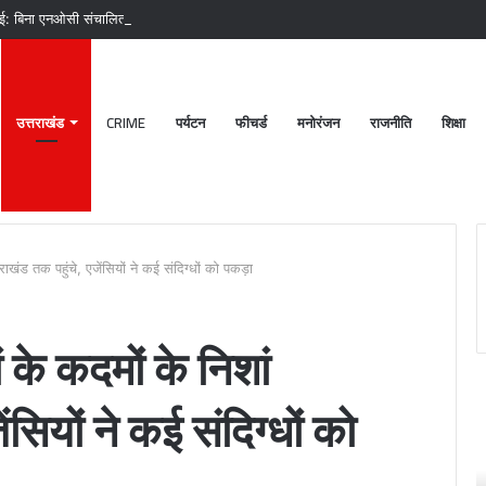
ाई: बिना एनओसी संचालित मीट दुकानों पर चला अभियान, 45250 रुपये का चालान
उत्तराखंड
CRIME
पर्यटन
फीचर्ड
मनोरंजन
राजनीति
शिक्षा
राखंड तक पहुंचे, एजेंसियों ने कई संदिग्धों को पकड़ा
ं के कदमों के निशां
पटेलनगर
श्
ंसियों ने कई संदिग्धों को
क्षेत्र
ब
में
क
हुए
मं