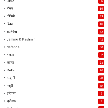
फीचर्ड
96
मौसम
85
वीडियो
83
विदेश
46
ऋषिकेश
42
Jammu & Kashmir
42
defence
36
हादसा
32
आपदा
23
Delhi
20
हल्द्वानी
20
मसूरी
19
हरियाणा
9
श्रीनगर
7