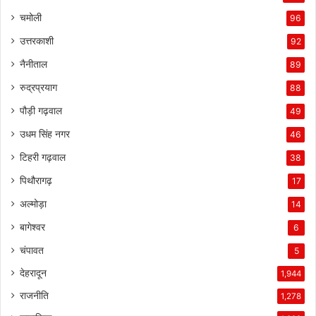
चमोली
96
उत्तरकाशी
92
नैनीताल
89
रुद्रप्रयाग
88
पौड़ी गढ़वाल
49
उधम सिंह नगर
46
टिहरी गढ़वाल
38
पिथौरागढ़
17
अल्मोड़ा
14
बागेश्वर
6
चंपावत
5
देहरादून
1,944
राजनीति
1,278