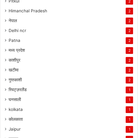
Pitkul
2
Himanchal Pradesh
2
नेपाल
2
Delhi ncr
2
Patna
2
मध्य प्रदेश
2
काशीपुर
2
खटीमा
2
गुप्तकाशी
2
स्विट्ज़रलैंड
1
घनसाली
1
kolkata
1
कोलकाता
1
Jaipur
1