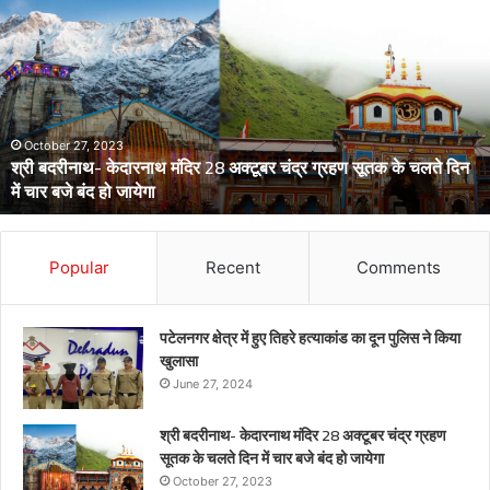
और
चिकनगुनिया
को
लेकर
स्वास्थ्य
विभाग
का
अर्लट
April 29, 2024
डेंगू और चिकनगुनिया को लेकर स्वास्थ्य विभाग का अर्लट
Popular
Recent
Comments
पटेलनगर क्षेत्र में हुए तिहरे हत्याकांड का दून पुलिस ने किया
खुलासा
June 27, 2024
श्री बदरीनाथ- केदारनाथ मंदिर 28 अक्टूबर चंद्र ग्रहण
सूतक के चलते दिन में चार बजे बंद हो जायेगा
October 27, 2023