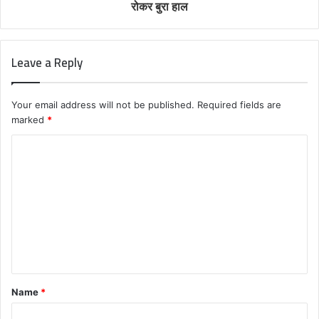
रोकर बुरा हाल
Leave a Reply
Your email address will not be published.
Required fields are
marked
*
C
o
m
m
e
n
t
Name
*
*