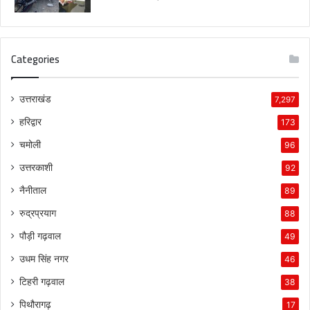
Categories
उत्तराखंड
7,297
हरिद्वार
173
चमोली
96
उत्तरकाशी
92
नैनीताल
89
रुद्रप्रयाग
88
पौड़ी गढ़वाल
49
उधम सिंह नगर
46
टिहरी गढ़वाल
38
पिथौरागढ़
17