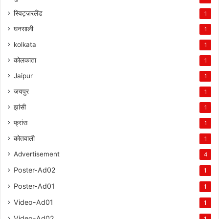
स्विट्ज़रलैंड
1
घनसाली
1
kolkata
1
कोलकाता
1
Jaipur
1
जयपुर
1
झांसी
1
फ्रांस
1
कोतवाली
1
Advertisement
4
Poster-Ad02
1
Poster-Ad01
1
Video-Ad01
1
Video-Ad02
1