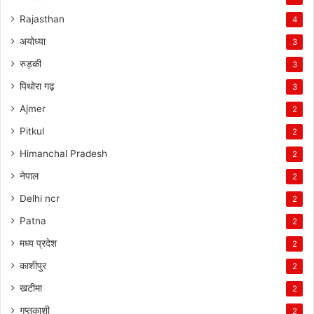
Rajasthan
4
अयोध्या
3
रुड़की
3
पिथोरा गढ़
3
Ajmer
2
Pitkul
2
Himanchal Pradesh
2
नेपाल
2
Delhi ncr
2
Patna
2
मध्य प्रदेश
2
काशीपुर
2
खटीमा
2
गुप्तकाशी
2