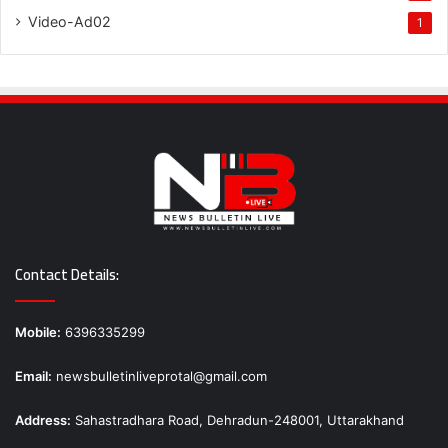
Video-Ad02
1
Contact Details:
Mobile:
6396335299
Email:
newsbulletinliveprotal@gmail.com
Address:
Sahastradhara Road, Dehradun-248001, Uttarakhand