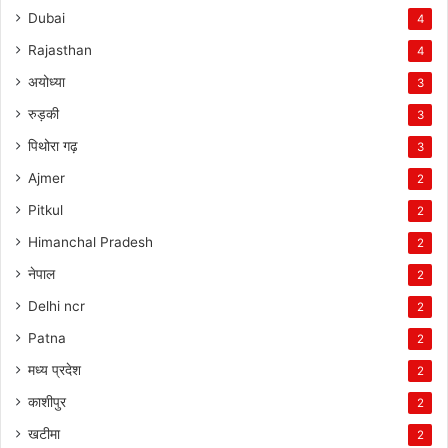
Dubai
4
Rajasthan
4
अयोध्या
3
रुड़की
3
पिथोरा गढ़
3
Ajmer
2
Pitkul
2
Himanchal Pradesh
2
नेपाल
2
Delhi ncr
2
Patna
2
मध्य प्रदेश
2
काशीपुर
2
खटीमा
2