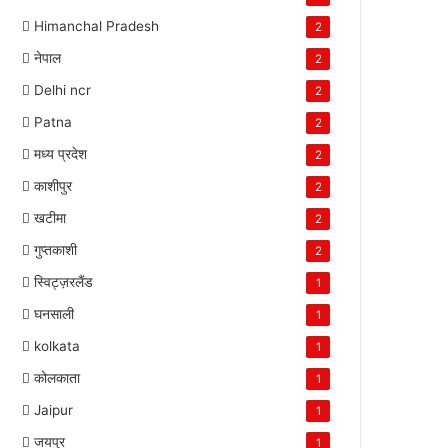
Himanchal Pradesh
2
नेपाल
2
Delhi ncr
2
Patna
2
मध्य प्रदेश
2
काशीपुर
2
खटीमा
2
गुप्तकाशी
2
स्विट्ज़रलैंड
1
घनसाली
1
kolkata
1
कोलकाता
1
Jaipur
1
जयपुर
1