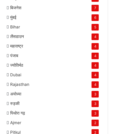
बिजनेस
7
मुंबई
6
Bihar
5
लैंसडाउन
4
महाराष्ट्र
4
पंजाब
4
ज्योतिर्मठ
4
Dubai
4
Rajasthan
4
अयोध्या
3
रुड़की
3
पिथोरा गढ़
3
Ajmer
2
Pitkul
2