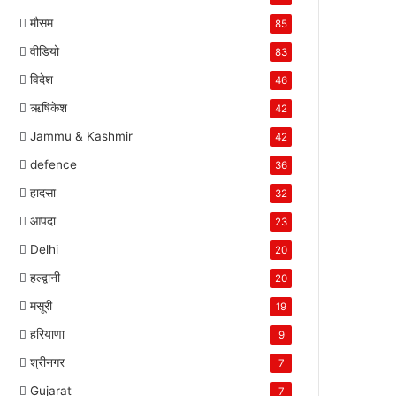
मौसम
85
वीडियो
83
विदेश
46
ऋषिकेश
42
Jammu & Kashmir
42
defence
36
हादसा
32
आपदा
23
Delhi
20
हल्द्वानी
20
मसूरी
19
हरियाणा
9
श्रीनगर
7
Gujarat
7