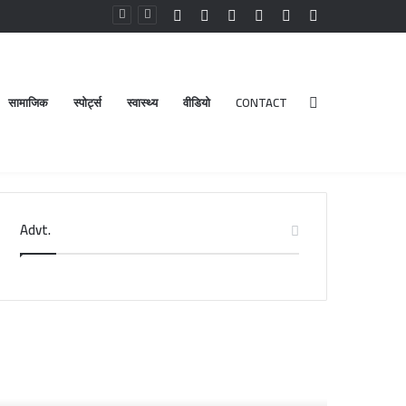
Facebook
YouTube
Instagram
Log
Random
Sidebar
In
Article
सामाजिक
स्पोर्ट्स
स्वास्थ्य
वीडियो
CONTACT
Search
Advt.
for
री
डेंगू
दरीनाथ-
और
ेदारनाथ
चिकनगुनिया
दिर
को