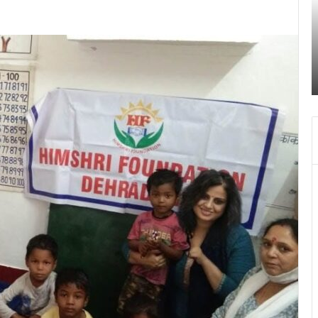
तिहरे
2
हत्याकांड
अक
का
चं
June 27, 2024
दून
ग
खकर
पटेलनगर क्षेत्र में हुए तिहरे हत्याकांड का दून पुलिस ने
पुलिस
स
किया खुलासा
ने
क
किया
च
खुलासा
द
में
च
ब
बं
हो
जा