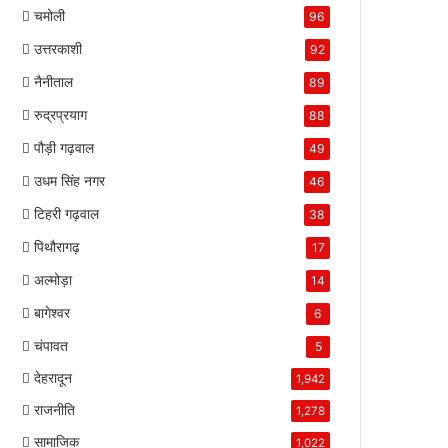
चमोली
96
उत्तरकाशी
92
नैनीताल
89
रुद्रप्रयाग
88
पौड़ी गढ़वाल
49
उधम सिंह नगर
46
टिहरी गढ़वाल
38
पिथौरागढ़
17
अल्मोड़ा
14
बागेश्वर
6
चंपावत
5
देहरादून
1,942
राजनीति
1,278
सामाजिक
1,022