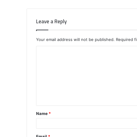
Leave a Reply
Your email address will not be published.
Required f
C
o
m
m
e
n
t
Name
*
*
Email
*