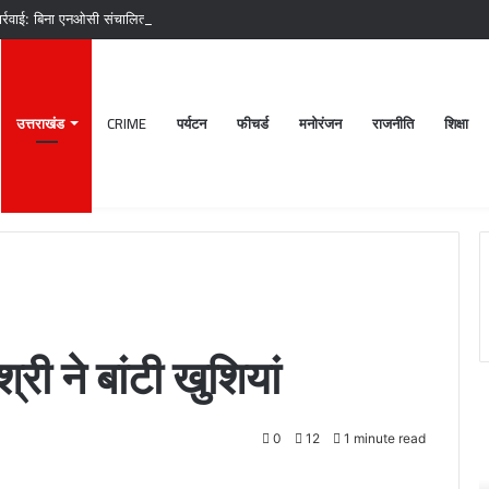
र्रवाई: बिना एनओसी संचालित मीट दुकानों पर चला अभियान, 45250 रुपये का चालान
उत्तराखंड
CRIME
पर्यटन
फीचर्ड
मनोरंजन
राजनीति
शिक्षा
श्री ने बांटी खुशियां
पटेलनगर
श्
क्षेत्र
ब
0
12
1 minute read
में
क
हुए
मं