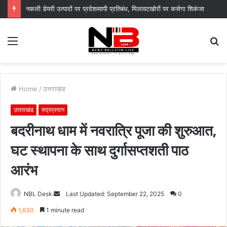
नगर आयुक्त के निर्देशों पर नगर निगम द्वारा सचिवालय परिसर में सब्जी पौधों का वितरण, “स्वच्छ दून–हरित दून” का दिया संदेश
Menu
S
fo
Home
/
उत्तराखंड
उत्तराखंड
रुद्रप्रयाग
बदरीनाथ धाम में नवरात्रि पूजा की शुरुआत,
घट स्थापना के साथ दुर्गासप्तशती पाठ
आरंभ
Send
NBL Desk
Last Updated: September 22, 2025
0
an
1,630
1 minute read
email