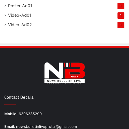
Poster-Ad01
1
Video-Ad01
1
Video-Ad02
1
Contact Details:
Mobile:
6396335299
Email:
newsbulletinliveprotal@gmail.com