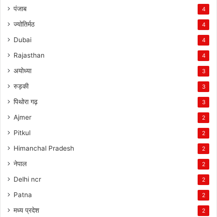
पंजाब
4
ज्योतिर्मठ
4
Dubai
4
Rajasthan
4
अयोध्या
3
रुड़की
3
पिथोरा गढ़
3
Ajmer
2
Pitkul
2
Himanchal Pradesh
2
नेपाल
2
Delhi ncr
2
Patna
2
मध्य प्रदेश
2