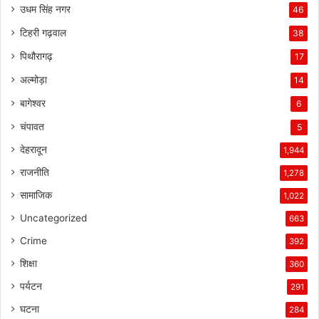
उधम सिंह नगर
46
टिहरी गढ़वाल
38
पिथौरागढ़
17
अल्मोड़ा
14
बागेश्वर
6
चंपावत
5
देहरादून
1,944
राजनीति
1,278
सामाजिक
1,022
Uncategorized
663
Crime
392
शिक्षा
360
पर्यटन
291
घटना
284