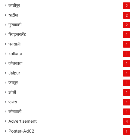
काशीपुर
2
खटीमा
2
गुप्तकाशी
2
स्विट्ज़रलैंड
1
घनसाली
1
kolkata
1
कोलकाता
1
Jaipur
1
जयपुर
1
झांसी
1
फ्रांस
1
कोतवाली
1
Advertisement
4
Poster-Ad02
1