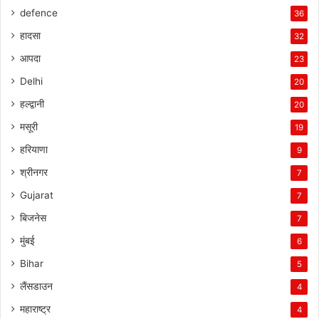
defence
36
हादसा
32
आपदा
23
Delhi
20
हल्द्वानी
20
मसूरी
19
हरियाणा
9
श्रीनगर
7
Gujarat
7
बिजनेस
7
मुंबई
6
Bihar
5
लैंसडाउन
4
महाराष्ट्र
4