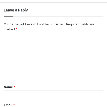
Leave a Reply
Your email address will not be published.
Required fields are
marked
*
C
o
m
m
e
n
t
Name
*
*
Email
*