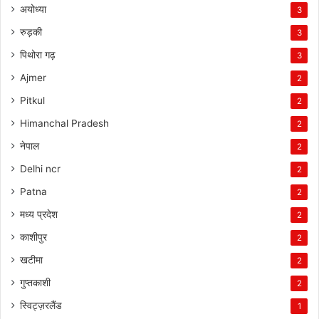
अयोध्या
3
रुड़की
3
पिथोरा गढ़
3
Ajmer
2
Pitkul
2
Himanchal Pradesh
2
नेपाल
2
Delhi ncr
2
Patna
2
मध्य प्रदेश
2
काशीपुर
2
खटीमा
2
गुप्तकाशी
2
स्विट्ज़रलैंड
1