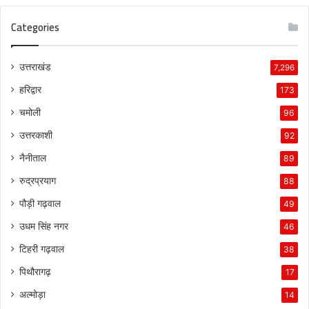
Categories
उत्तराखंड
7,296
हरिद्वार
173
चमोली
96
उत्तरकाशी
92
नैनीताल
89
रुद्रप्रयाग
88
पौड़ी गढ़वाल
49
उधम सिंह नगर
46
टिहरी गढ़वाल
38
पिथौरागढ़
17
अल्मोड़ा
14