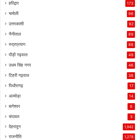
हरिद्वार
173
चमोली
96
उत्तरकाशी
92
नैनीताल
89
रुद्रप्रयाग
88
पौड़ी गढ़वाल
49
उधम सिंह नगर
46
टिहरी गढ़वाल
38
पिथौरागढ़
17
अल्मोड़ा
14
बागेश्वर
6
चंपावत
5
देहरादून
1,942
राजनीति
1,278