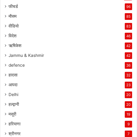
फीचर्ड
96
मौसम
85
वीडियो
83
विदेश
46
ऋषिकेश
42
Jammu & Kashmir
42
defence
36
हादसा
32
आपदा
23
Delhi
20
हल्द्वानी
20
मसूरी
19
हरियाणा
9
श्रीनगर
7