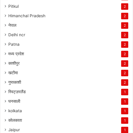
Pitkul
2
Himanchal Pradesh
2
नेपाल
2
Delhi ncr
2
Patna
2
मध्य प्रदेश
2
काशीपुर
2
खटीमा
2
गुप्तकाशी
2
स्विट्ज़रलैंड
1
घनसाली
1
kolkata
1
कोलकाता
1
Jaipur
1