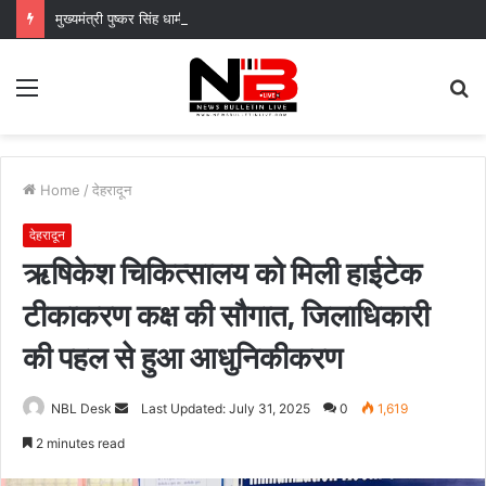
मुख्यमंत्री पुष्कर सिंह धामी के दिशा-निर्देशों में पीएम आवास योजना (शहरी) की प्रगति की हुई समीक्षा
Menu
S
fo
Home
/
देहरादून
देहरादून
ऋषिकेश चिकित्सालय को मिली हाईटेक
टीकाकरण कक्ष की सौगात, जिलाधिकारी
की पहल से हुआ आधुनिकीकरण
Send
NBL Desk
Last Updated: July 31, 2025
0
1,619
an
2 minutes read
email