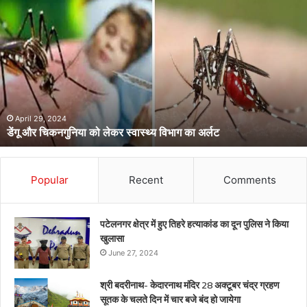
डेंगू
और
चिकनगुनिया
को
लेकर
स्वास्थ्य
विभाग
का
अर्लट
April 29, 2024
डेंगू और चिकनगुनिया को लेकर स्वास्थ्य विभाग का अर्लट
Popular
Recent
Comments
पटेलनगर क्षेत्र में हुए तिहरे हत्याकांड का दून पुलिस ने किया
खुलासा
June 27, 2024
श्री बदरीनाथ- केदारनाथ मंदिर 28 अक्टूबर चंद्र ग्रहण
सूतक के चलते दिन में चार बजे बंद हो जायेगा