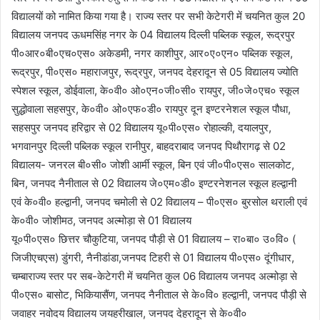
विद्यालयों को नामित किया गया है। राज्य स्तर पर सभी केटेगरी में चयनित कुल 20
विद्यालय जनपद ऊधमसिंह नगर के 04 विद्यालय दिल्ली पब्लिक स्कूल, रूद्रपुर
पी०आर०बी०एच०एस० अकेडमी, नगर काशीपुर, आर०ए०एन० पब्लिक स्कूल,
रूद्रपुर, पी०एस० महाराजपुर, रूद्रपुर, जनपद देहरादून से 05 विद्यालय ज्योति
स्पेशल स्कूल, डोईवाला, के०वी० ओ०एन०जी०सी० रायपुर, जी०जे०एच० स्कूल
सुद्धोवाला सहसपुर, के०वी० ओ०एफ०डी० रायपुर दून इण्टरनेशल स्कूल पौधा,
सहसपुर जनपद हरिद्वार से 02 विद्यालय यू०पी०एस० रोहाल्की, दयालपुर,
भगवानपुर दिल्ली पब्लिक स्कूल रानीपुर, बाहदराबाद जनपद पिथौरागढ़ से 02
विद्यालय- जनरल बी०सी० जोशी आर्मी स्कूल, बिन एवं जी०पी०एस० सालकोट,
बिन, जनपद नैनीताल से 02 विद्यालय जे०एम०डी० इण्टरनेशनल स्कूल हल्द्वानी
एवं के०वी० हल्द्वानी, जनपद चमोली से 02 विद्यालय – पी०एस० बुरसोल थराली एवं
के०वी० जोशीमठ, जनपद अल्मोड़ा से 01 विद्यालय
यू०पी०एस० छित्तर चौकुटिया, जनपद पौड़ी से 01 विद्यालय – रा०बा० उ०वि० (
जिजीएचएस) डुंगरी, नैनीडांडा,जनपद टिहरी से 01 विद्यालय पी०एस० दूंगीधार,
चम्बाराज्य स्तर पर सब-केटेगरी में चयनित कुल 06 विद्यालय जनपद अल्मोड़ा से
पी०एस० बासोट, भिकियासैंण, जनपद नैनीताल से के०वि० हल्द्वानी, जनपद पौड़ी से
जवाहर नवोदय विद्यालय जयहरीखाल, जनपद देहरादून से के०वी०