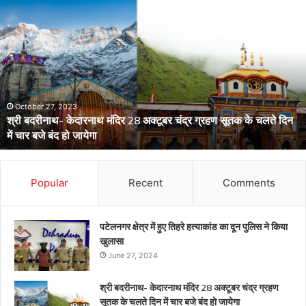
डेंगू
और
चिकनगुनिया
को
लेकर
स्वास्थ्य
विभाग
का
अर्लट
April 29, 2024
डेंगू और चिकनगुनिया को लेकर स्वास्थ्य विभाग का अर्लट
Popular
Recent
Comments
पटेलनगर क्षेत्र में हुए तिहरे हत्याकांड का दून पुलिस ने किया
खुलासा
June 27, 2024
श्री बदरीनाथ- केदारनाथ मंदिर 28 अक्टूबर चंद्र ग्रहण
सूतक के चलते दिन में चार बजे बंद हो जायेगा