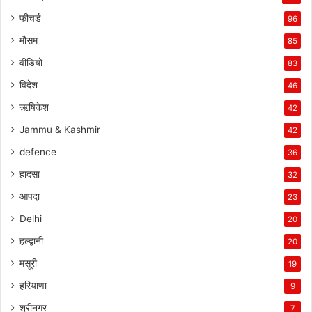
फीचर्ड
96
मौसम
85
वीडियो
83
विदेश
46
ऋषिकेश
42
Jammu & Kashmir
42
defence
36
हादसा
32
आपदा
23
Delhi
20
हल्द्वानी
20
मसूरी
19
हरियाणा
9
श्रीनगर
7