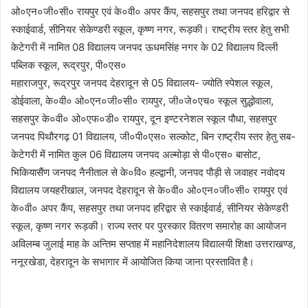
ओ०एन०जी०सी० रायपुर एवं के०वी० अपर कैंप, सहसपुर तथा जनपद हरिद्वार से
स्काईवार्ड, सीनियर सेकेण्डरी स्कूल, कृष्ण नगर, रूड़की। राष्ट्रीय स्तर हेतु सभी
केटेगरी में नामित 08 विद्यालय जनपद ऊधमसिंह नगर के 02 विद्यालय दिल्ली
पब्लिक स्कूल, रूद्रपुर, पी०एस०
महाराजपुर, रूद्रपुर जनपद देहरादून से 05 विद्यालय- ज्योति स्पेशल स्कूल,
डोईवाला, के०वी० ओ०एन०जी०सी० रायपुर, जी०जे०एच० स्कूल सुद्धोवाला,
सहसपुर के०वी० ओ०एफ०डी० रायपुर, दून इण्टरनेशल स्कूल पौधा, सहसपुर
जनपद पिथौरगढ़ 01 विद्यालय, जी०पी०एस० सल्कोट, बिन राष्ट्रीय स्तर हेतु सब-
केटेगरी में नामित कुल 06 विद्यालय जनपद अल्मोड़ा से पी०एस० बासोट,
भिकियासैंण जनपद नैनीताल से के०वि० हल्द्वानी, जनपद पौड़ी से जवाहर नवोदय
विद्यालय जयहरीखाल, जनपद देहरादून से के०वी० ओ०एन०जी०सी० रायपुर एवं
के०वी० अपर कैंप, सहसपुर तथा जनपद हरिद्वार से स्काईवार्ड, सीनियर सेकेण्डरी
स्कूल, कृष्ण नगर रूड़की। राज्य स्तर पर पुरस्कार वितरण समारोह का आयोजन
अविलम्ब जुलाई माह के अन्तिम सप्ताह में महानिदेशालय विद्यालयी शिक्षा उत्तराखण्ड,
ननूरखेडा, देहरादून के सभागार में आयोजित किया जाना प्रस्तावित है।