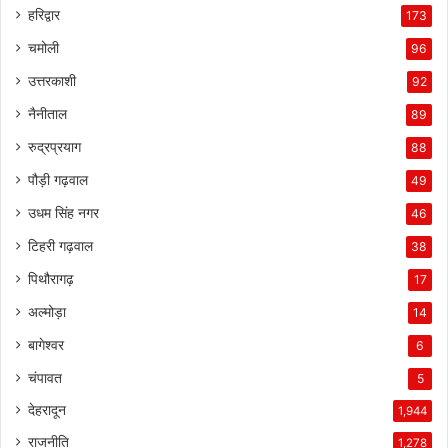
हरिद्वार
173
चमोली
96
उत्तरकाशी
92
नैनीताल
89
रुद्रप्रयाग
88
पौड़ी गढ़वाल
49
उधम सिंह नगर
46
टिहरी गढ़वाल
38
पिथौरागढ़
17
अल्मोड़ा
14
बागेश्वर
6
चंपावत
5
देहरादून
1,944
राजनीति
1,278