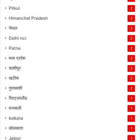
Pitkul
2
Himanchal Pradesh
2
नेपाल
2
Delhi ncr
2
Patna
2
मध्य प्रदेश
2
काशीपुर
2
खटीमा
2
गुप्तकाशी
2
स्विट्ज़रलैंड
1
घनसाली
1
kolkata
1
कोलकाता
1
Jaipur
1