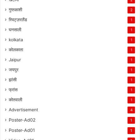
गुप्तकाशी
2
स्विट्ज़रलैंड
1
घनसाली
1
kolkata
1
कोलकाता
1
Jaipur
1
जयपुर
1
झांसी
1
फ्रांस
1
कोतवाली
1
Advertisement
4
Poster-Ad02
1
Poster-Ad01
1