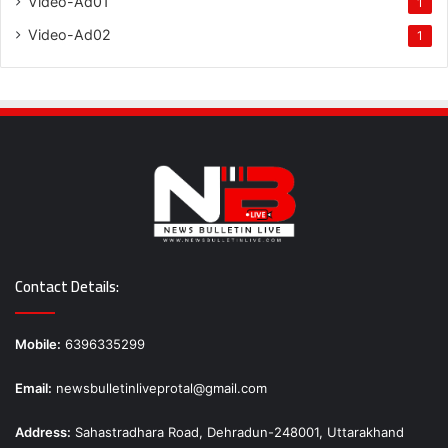
Video-Ad01
1
Video-Ad02
1
Contact Details:
Mobile:
6396335299
Email:
newsbulletinliveprotal@gmail.com
Address:
Sahastradhara Road, Dehradun-248001, Uttarakhand