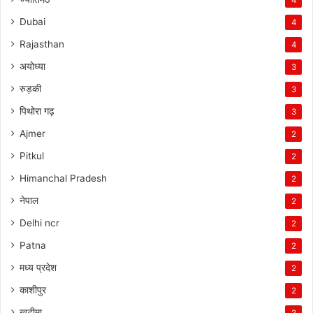
Dubai
4
Rajasthan
4
अयोध्या
3
रुड़की
3
पिथोरा गढ़
3
Ajmer
2
Pitkul
2
Himanchal Pradesh
2
नेपाल
2
Delhi ncr
2
Patna
2
मध्य प्रदेश
2
काशीपुर
2
खटीमा
2