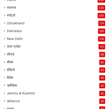
स्वास्थ्य
235
स्पोर्ट्स
200
Uttrakhand
174
Dehradun
169
New Delhi
108
उत्तर प्रदेश
101
फीचर्ड
96
मौसम
85
वीडियो
83
विदेश
46
ऋषिकेश
42
Jammu & Kashmir
42
defence
36
हादसा
32