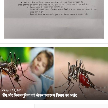
डेंगू
और
चिकनगुनिया
को
लेकर
स्वास्थ्य
विभाग
का
अर्लट
April 29, 2024
डेंगू और चिकनगुनिया को लेकर स्वास्थ्य विभाग का अर्लट