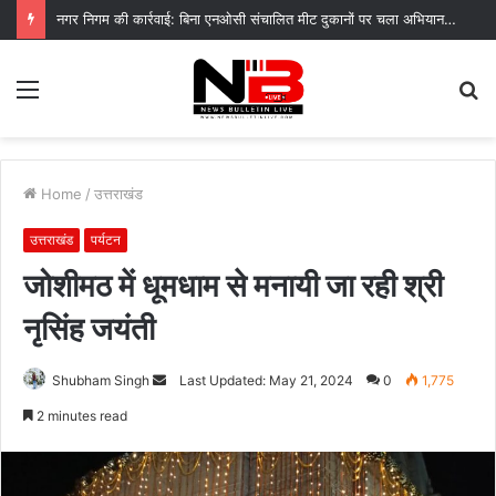
नगर निगम की कार्रवाई: बिना एनओसी संचालित मीट दुकानों पर चला अभियान, 45250 रुपये का चालान
Menu
S
fo
Home
/
उत्तराखंड
उत्तराखंड
पर्यटन
जोशीमठ में धूमधाम से मनायी जा रही श्री
नृसिंह जयंती
Send
Shubham Singh
Last Updated: May 21, 2024
0
1,775
an
2 minutes read
email