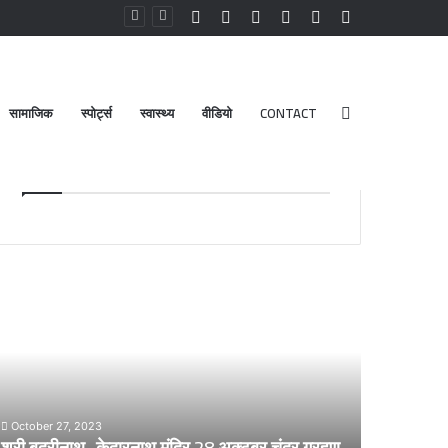
Facebook
YouTube
Instagram
Log
Random
Sidebar
In
Article
सामाजिक
स्पोर्ट्स
स्वास्थ्य
वीडियो
CONTACT
Search
Advt.
for
री
डेंगू
दरीनाथ-
और
ेदारनाथ
चिकनगुनिया
दिर
को
8
लेकर
्टूबर
स्वास्थ्य
द्र
विभाग
October 27, 2023
्रहण
का
श्री बदरीनाथ- केदारनाथ मंदिर 28 अक्टूबर चंद्र ग्रहण