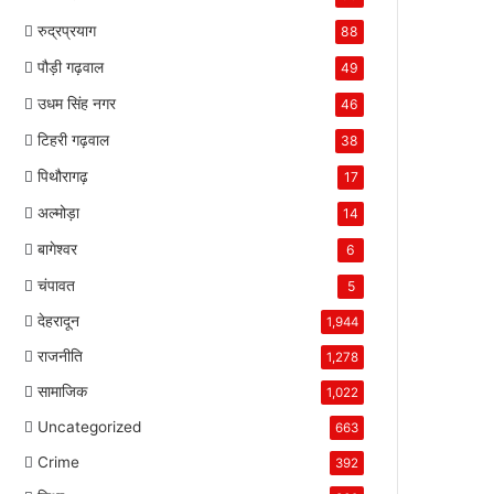
रुद्रप्रयाग
88
पौड़ी गढ़वाल
49
उधम सिंह नगर
46
टिहरी गढ़वाल
38
पिथौरागढ़
17
अल्मोड़ा
14
बागेश्वर
6
चंपावत
5
देहरादून
1,944
राजनीति
1,278
सामाजिक
1,022
Uncategorized
663
Crime
392