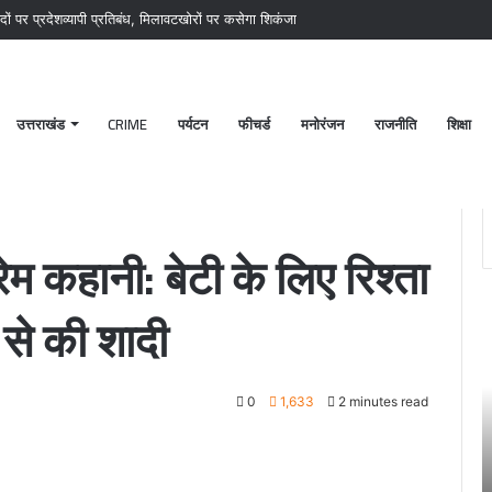
ों पर प्रदेशव्यापी प्रतिबंध, मिलावटखोरों पर कसेगा शिकंजा
उत्तराखंड
CRIME
पर्यटन
फीचर्ड
मनोरंजन
राजनीति
शिक्षा
ए रिश्ता देखने गई मां ने ही दामाद से की शादी
रेम कहानी: बेटी के लिए रिश्ता
द से की शादी
पटेलनगर
श्
क्षेत्र
ब
में
क
हुए
मं
0
1,633
2 minutes read
तिहरे
2
हत्याकांड
अक
का
चं
June 27, 2024
दून
ग
खकर
पटेलनगर क्षेत्र में हुए तिहरे हत्याकांड का दून पुलिस ने