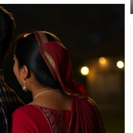
पुलिस
स
किया खुलासा
ने
क
किया
च
खुलासा
द
में
च
ब
बं
हो
जा