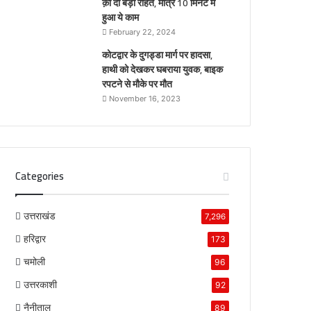
क़ो दी बड़ी राहत, मात्र 10 मिनट में
हुआ ये काम
February 22, 2024
कोटद्वार के दुगड्डा मार्ग पर हादसा,
हाथी को देखकर घबराया युवक, बाइक
रपटने से मौके पर मौत
November 16, 2023
Categories
उत्तराखंड
7,296
हरिद्वार
173
चमोली
96
उत्तरकाशी
92
नैनीताल
89