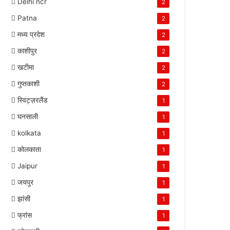
Delhi ncr
2
Patna
2
मध्य प्रदेश
2
काशीपुर
2
खटीमा
2
गुप्तकाशी
2
स्विट्ज़रलैंड
1
घनसाली
1
kolkata
1
कोलकाता
1
Jaipur
1
जयपुर
1
झांसी
1
फ्रांस
1