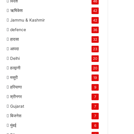
विदेश
46
ऋषिकेश
42
Jammu & Kashmir
42
defence
36
हादसा
32
आपदा
23
Delhi
20
हल्द्वानी
20
मसूरी
19
हरियाणा
9
श्रीनगर
7
Gujarat
7
बिजनेस
7
मुंबई
6