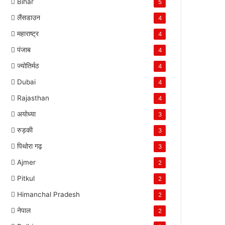
Bihar
5
लैंसडाउन
4
महाराष्ट्र
4
पंजाब
4
ज्योतिर्मठ
4
Dubai
4
Rajasthan
4
अयोध्या
3
रुड़की
3
पिथोरा गढ़
3
Ajmer
2
Pitkul
2
Himanchal Pradesh
2
नेपाल
2