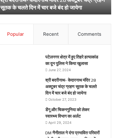
ूतक
अर्लट
April 29, 20
सूतक के चलते दिन में चार बजे बंद हो जायेगा
डेंगू और चि
े
लते
िन
ार
Popular
Recent
Comments
जे
द
पटेलनगर क्षेत्र में हुए तिहरे हत्याकांड
येगा
का दून पुलिस ने किया खुलासा
June 27, 2024
श्री बदरीनाथ- केदारनाथ मंदिर 28
अक्टूबर चंद्र ग्रहण सूतक के चलते
दिन में चार बजे बंद हो जायेगा
October 27, 2023
डेंगू और चिकनगुनिया को लेकर
स्वास्थ्य विभाग का अर्लट
April 29, 2024
DM नैनीताल ने दंगा प्रभावित परिवारों