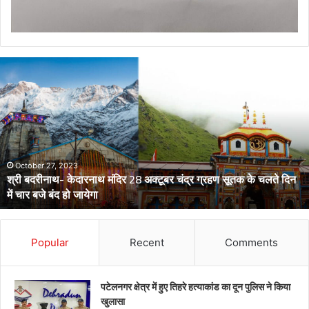
डेंगू
और
चिकनगुनिया
को
लेकर
स्वास्थ्य
विभाग
का
अर्लट
April 29, 2024
डेंगू और चिकनगुनिया को लेकर स्वास्थ्य विभाग का अर्लट
Popular
Recent
Comments
पटेलनगर क्षेत्र में हुए तिहरे हत्याकांड का दून पुलिस ने किया
खुलासा