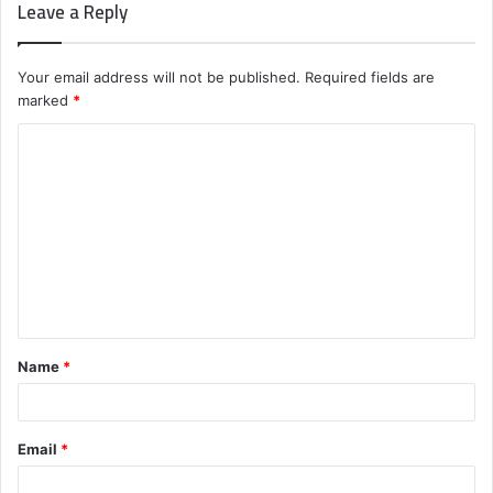
Leave a Reply
Your email address will not be published.
Required fields are
marked
*
C
o
m
m
e
n
t
Name
*
*
Email
*