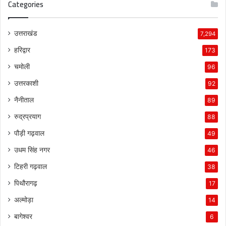
Categories
उत्तराखंड
7,294
हरिद्वार
173
चमोली
96
उत्तरकाशी
92
नैनीताल
89
रुद्रप्रयाग
88
पौड़ी गढ़वाल
49
उधम सिंह नगर
46
टिहरी गढ़वाल
38
पिथौरागढ़
17
अल्मोड़ा
14
बागेश्वर
6