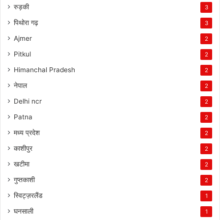
रुड़की
3
पिथोरा गढ़
3
Ajmer
2
Pitkul
2
Himanchal Pradesh
2
नेपाल
2
Delhi ncr
2
Patna
2
मध्य प्रदेश
2
काशीपुर
2
खटीमा
2
गुप्तकाशी
2
स्विट्ज़रलैंड
1
घनसाली
1