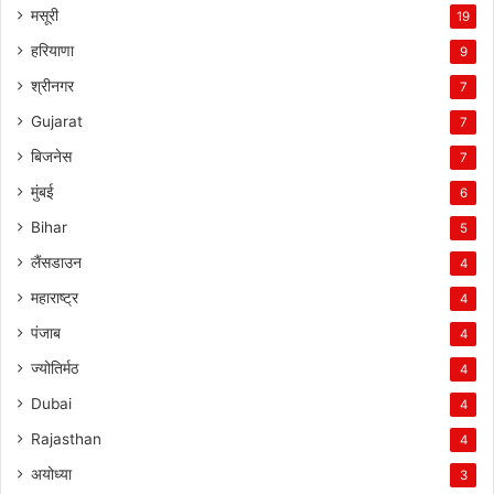
मसूरी
19
हरियाणा
9
श्रीनगर
7
Gujarat
7
बिजनेस
7
मुंबई
6
Bihar
5
लैंसडाउन
4
महाराष्ट्र
4
पंजाब
4
ज्योतिर्मठ
4
Dubai
4
Rajasthan
4
अयोध्या
3