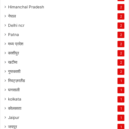
Himanchal Pradesh
2
नेपाल
2
Delhi ncr
2
Patna
2
मध्य प्रदेश
2
काशीपुर
2
खटीमा
2
गुप्तकाशी
2
स्विट्ज़रलैंड
1
घनसाली
1
kolkata
1
कोलकाता
1
Jaipur
1
जयपुर
1