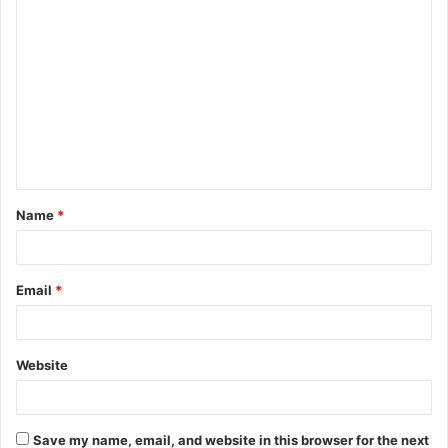
C
o
m
m
e
n
t
Name
*
*
Email
*
Website
Save my name, email, and website in this browser for the next