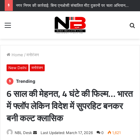
नगर निगम की कार्रवाई: बिना एनओसी संचालित मीट दुकानों पर चला अभियान, 45250 रुपये का चालान
Menu
S
fo
Home
/
मनोरंजन
New Delhi
मनोरंजन
Trending
6 साल की मेहनत, 4 घंटे की फिल्म… भारत
में फ्लॉप लेकिन विदेश में सुपरहिट बनकर
बनी कल्ट क्लासिक
Send
NBL Desk
Last Updated: March 17, 2026
0
1,621
an