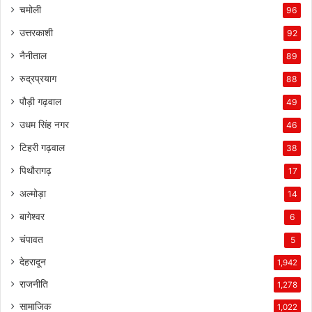
चमोली
96
उत्तरकाशी
92
नैनीताल
89
रुद्रप्रयाग
88
पौड़ी गढ़वाल
49
उधम सिंह नगर
46
टिहरी गढ़वाल
38
पिथौरागढ़
17
अल्मोड़ा
14
बागेश्वर
6
चंपावत
5
देहरादून
1,942
राजनीति
1,278
सामाजिक
1,022