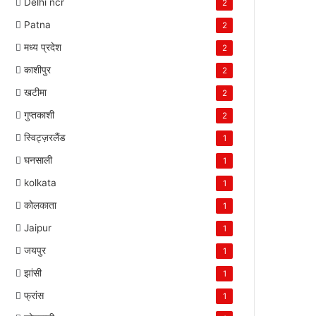
Delhi ncr
2
Patna
2
मध्य प्रदेश
2
काशीपुर
2
खटीमा
2
गुप्तकाशी
2
स्विट्ज़रलैंड
1
घनसाली
1
kolkata
1
कोलकाता
1
Jaipur
1
जयपुर
1
झांसी
1
फ्रांस
1