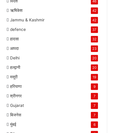
विदेश
46
ऋषिकेश
42
Jammu & Kashmir
42
defence
37
हादसा
32
आपदा
23
Delhi
20
हल्द्वानी
20
मसूरी
19
हरियाणा
9
श्रीनगर
7
Gujarat
7
बिजनेस
7
मुंबई
6