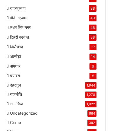
रुद्रप्रयाग
88
पौड़ी गढ़वाल
49
उधम सिंह नगर
46
टिहरी गढ़वाल
38
पिथौरागढ़
17
अल्मोड़ा
14
बागेश्वर
6
चंपावत
5
देहरादून
1,944
राजनीति
1,278
सामाजिक
1,022
Uncategorized
664
Crime
392