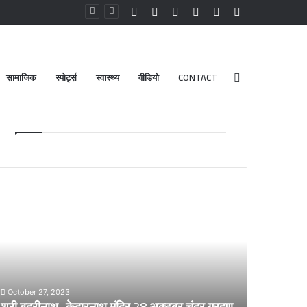
Facebook
YouTube
Instagram
Log
Random
Sidebar
In
Article
सामाजिक
स्पोर्ट्स
स्वास्थ्य
वीडियो
CONTACT
Search
Advt.
for
री
डेंगू
दरीनाथ-
और
ेदारनाथ
चिकनगुनिया
दिर
को
8
लेकर
्टूबर
स्वास्थ्य
द्र
विभाग
October 27, 2023
्रहण
का
श्री बदरीनाथ- केदारनाथ मंदिर 28 अक्टूबर चंद्र ग्रहण