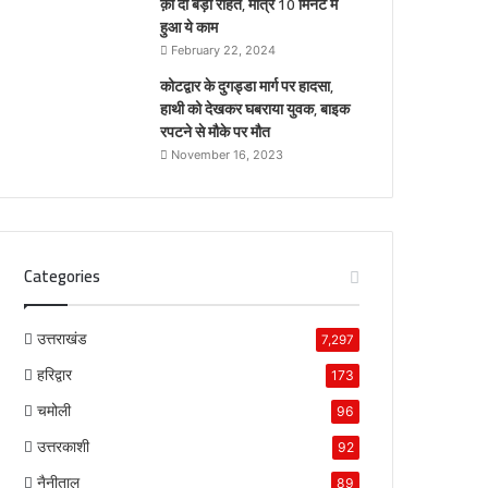
क़ो दी बड़ी राहत, मात्र 10 मिनट में
हुआ ये काम
February 22, 2024
कोटद्वार के दुगड्डा मार्ग पर हादसा,
हाथी को देखकर घबराया युवक, बाइक
रपटने से मौके पर मौत
November 16, 2023
Categories
उत्तराखंड
7,297
हरिद्वार
173
चमोली
96
उत्तरकाशी
92
नैनीताल
89