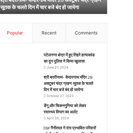
ूतक
अर्लट
April 29, 20
सूतक के चलते दिन में चार बजे बंद हो जायेगा
डेंगू और चि
े
लते
िन
ार
Popular
Recent
Comments
जे
द
पटेलनगर क्षेत्र में हुए तिहरे हत्याकांड
येगा
का दून पुलिस ने किया खुलासा
June 27, 2024
श्री बदरीनाथ- केदारनाथ मंदिर 28
अक्टूबर चंद्र ग्रहण सूतक के चलते
दिन में चार बजे बंद हो जायेगा
October 27, 2023
डेंगू और चिकनगुनिया को लेकर
स्वास्थ्य विभाग का अर्लट
April 29, 2024
DM नैनीताल ने दंगा प्रभावित परिवारों