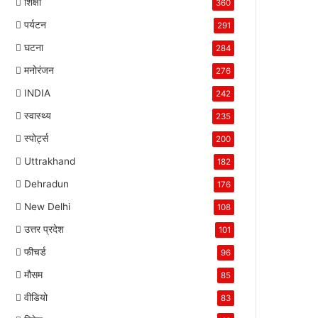
शिक्षा
360
पर्यटन
291
घटना
284
मनोरंजन
276
INDIA
242
स्वास्थ्य
235
स्पोर्ट्स
200
Uttrakhand
182
Dehradun
176
New Delhi
108
उत्तर प्रदेश
101
फीचर्ड
96
मौसम
85
वीडियो
83