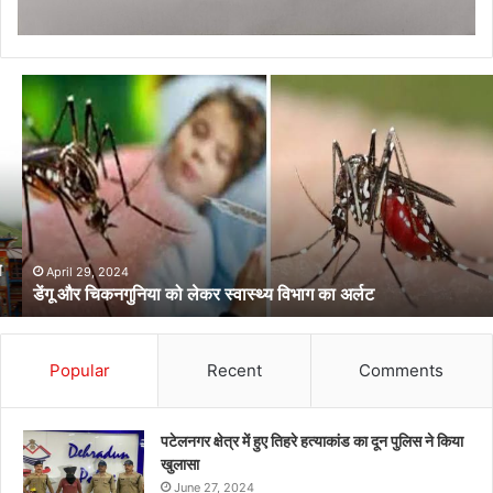
डेंगू
और
चिकनगुनिया
को
लेकर
स्वास्थ्य
विभाग
का
अर्लट
April 29, 2024
डेंगू और चिकनगुनिया को लेकर स्वास्थ्य विभाग का अर्लट
Popular
Recent
Comments
पटेलनगर क्षेत्र में हुए तिहरे हत्याकांड का दून पुलिस ने किया
खुलासा
June 27, 2024