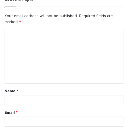
Your email address will not be published.
Required fields are
marked
*
C
o
m
m
e
n
t
Name
*
*
Email
*