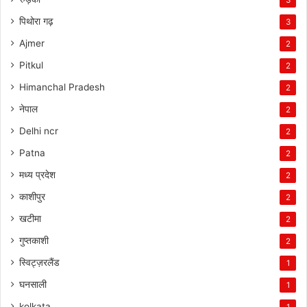
पिथोरा गढ़
3
Ajmer
2
Pitkul
2
Himanchal Pradesh
2
नेपाल
2
Delhi ncr
2
Patna
2
मध्य प्रदेश
2
काशीपुर
2
खटीमा
2
गुप्तकाशी
2
स्विट्ज़रलैंड
1
घनसाली
1
kolkata
1