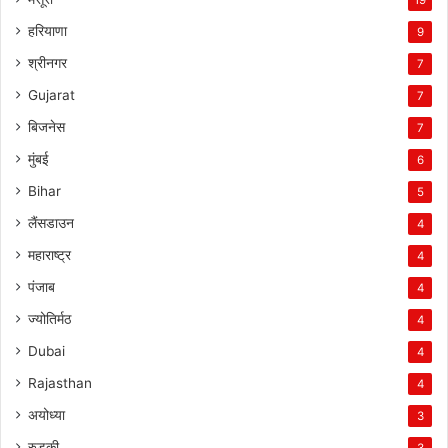
हरियाणा
9
श्रीनगर
7
Gujarat
7
बिजनेस
7
मुंबई
6
Bihar
5
लैंसडाउन
4
महाराष्ट्र
4
पंजाब
4
ज्योतिर्मठ
4
Dubai
4
Rajasthan
4
अयोध्या
3
रुड़की
3