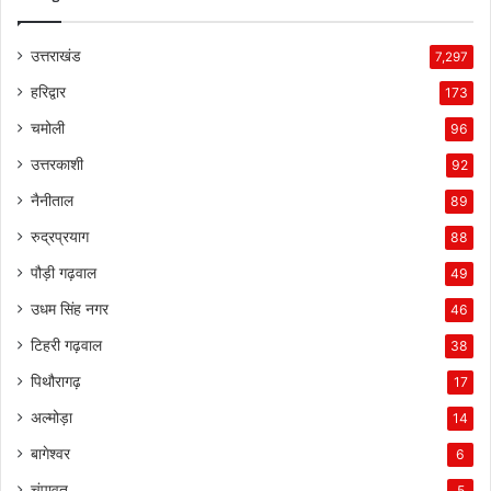
उत्तराखंड
7,297
हरिद्वार
173
चमोली
96
उत्तरकाशी
92
नैनीताल
89
रुद्रप्रयाग
88
पौड़ी गढ़वाल
49
उधम सिंह नगर
46
टिहरी गढ़वाल
38
पिथौरागढ़
17
अल्मोड़ा
14
बागेश्वर
6
चंपावत
5