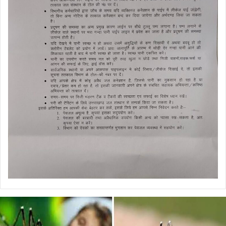
डेंगू
और
चिकनगुनिया