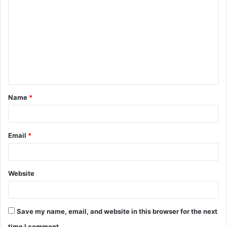
o
m
m
e
n
t
Name
*
*
Email
*
Website
Save my name, email, and website in this browser for the next
time I comment.