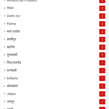
Himanchal Pradesh
2
नेपाल
2
Delhi ncr
2
Patna
2
मध्य प्रदेश
2
काशीपुर
2
खटीमा
2
गुप्तकाशी
2
स्विट्ज़रलैंड
1
घनसाली
1
kolkata
1
कोलकाता
1
Jaipur
1
जयपुर
1