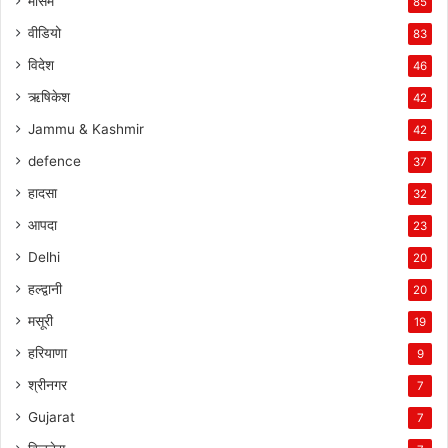
मौसम
85
वीडियो
83
विदेश
46
ऋषिकेश
42
Jammu & Kashmir
42
defence
37
हादसा
32
आपदा
23
Delhi
20
हल्द्वानी
20
मसूरी
19
हरियाणा
9
श्रीनगर
7
Gujarat
7