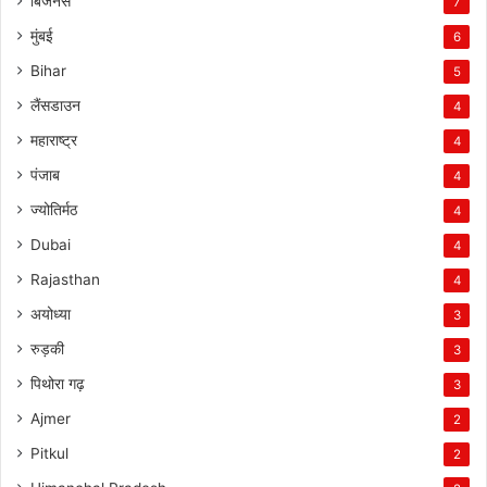
बिजनेस
7
मुंबई
6
Bihar
5
लैंसडाउन
4
महाराष्ट्र
4
पंजाब
4
ज्योतिर्मठ
4
Dubai
4
Rajasthan
4
अयोध्या
3
रुड़की
3
पिथोरा गढ़
3
Ajmer
2
Pitkul
2