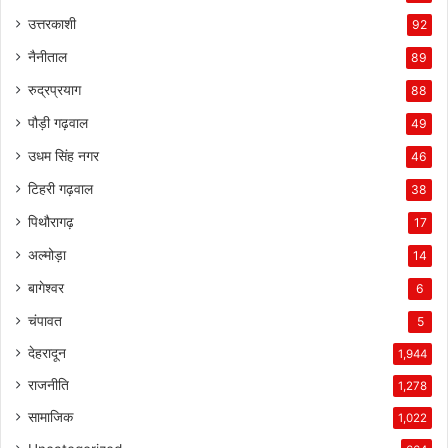
उत्तरकाशी
92
नैनीताल
89
रुद्रप्रयाग
88
पौड़ी गढ़वाल
49
उधम सिंह नगर
46
टिहरी गढ़वाल
38
पिथौरागढ़
17
अल्मोड़ा
14
बागेश्वर
6
चंपावत
5
देहरादून
1,944
राजनीति
1,278
सामाजिक
1,022