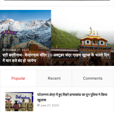
डेंगू
और
चिकनगुनिया
को
लेकर
स्वास्थ्य
विभाग
का
अर्लट
April 29, 2024
डेंगू और चिकनगुनिया को लेकर स्वास्थ्य विभाग का अर्लट
Popular
Recent
Comments
पटेलनगर क्षेत्र में हुए तिहरे हत्याकांड का दून पुलिस ने किया
खुलासा
June 27, 2024