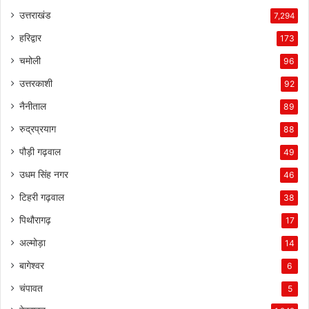
उत्तराखंड
7,294
हरिद्वार
173
चमोली
96
उत्तरकाशी
92
नैनीताल
89
रुद्रप्रयाग
88
पौड़ी गढ़वाल
49
उधम सिंह नगर
46
टिहरी गढ़वाल
38
पिथौरागढ़
17
अल्मोड़ा
14
बागेश्वर
6
चंपावत
5