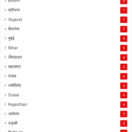
हरियाणा
9
श्रीनगर
7
Gujarat
7
बिजनेस
7
मुंबई
6
Bihar
5
लैंसडाउन
4
महाराष्ट्र
4
पंजाब
4
ज्योतिर्मठ
4
Dubai
4
Rajasthan
4
अयोध्या
3
रुड़की
3