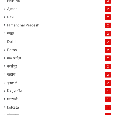
पिथोरा गढ़
3
Ajmer
2
Pitkul
2
Himanchal Pradesh
2
नेपाल
2
Delhi ncr
2
Patna
2
मध्य प्रदेश
2
काशीपुर
2
खटीमा
2
गुप्तकाशी
2
स्विट्ज़रलैंड
1
घनसाली
1
kolkata
1