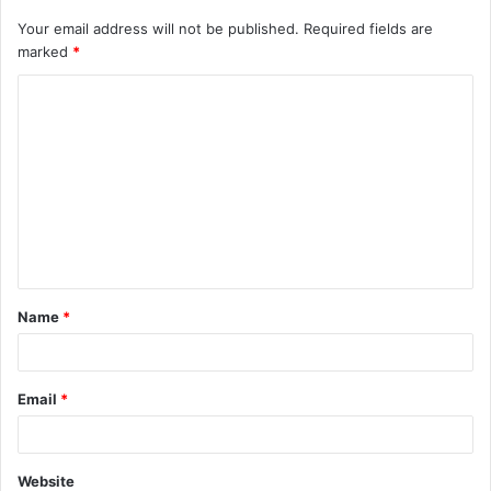
Your email address will not be published.
Required fields are
marked
*
C
o
m
m
e
n
t
Name
*
*
Email
*
Website