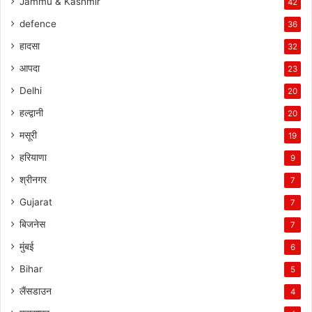
Jammu & Kashmir
42
defence
36
हादसा
32
आपदा
23
Delhi
20
हल्द्वानी
20
मसूरी
19
हरियाणा
9
श्रीनगर
7
Gujarat
7
बिजनेस
7
मुंबई
6
Bihar
5
लैंसडाउन
4