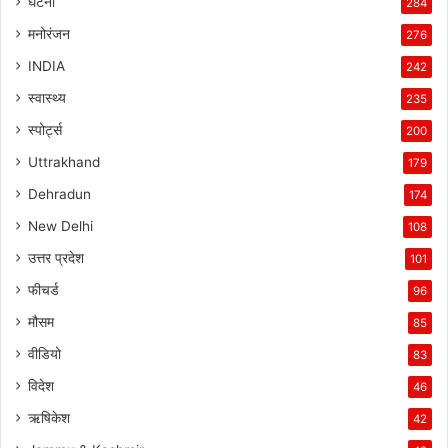
घटना
284
मनोरंजन
276
INDIA
242
स्वास्थ्य
235
स्पोर्ट्स
200
Uttrakhand
179
Dehradun
174
New Delhi
108
उत्तर प्रदेश
101
फीचर्ड
96
मौसम
85
वीडियो
83
विदेश
46
ऋषिकेश
42