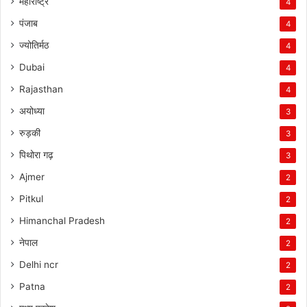
महाराष्ट्र
4
पंजाब
4
ज्योतिर्मठ
4
Dubai
4
Rajasthan
4
अयोध्या
3
रुड़की
3
पिथोरा गढ़
3
Ajmer
2
Pitkul
2
Himanchal Pradesh
2
नेपाल
2
Delhi ncr
2
Patna
2