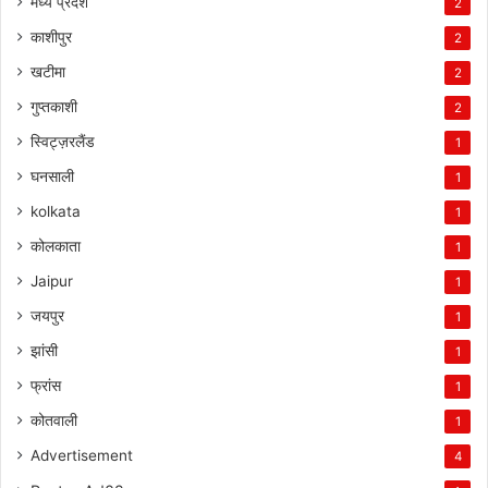
मध्य प्रदेश
2
काशीपुर
2
खटीमा
2
गुप्तकाशी
2
स्विट्ज़रलैंड
1
घनसाली
1
kolkata
1
कोलकाता
1
Jaipur
1
जयपुर
1
झांसी
1
फ्रांस
1
कोतवाली
1
Advertisement
4