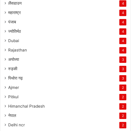
लैंसडाउन
4
महाराष्ट्र
4
पंजाब
4
ज्योतिर्मठ
4
Dubai
4
Rajasthan
4
अयोध्या
3
रुड़की
3
पिथोरा गढ़
3
Ajmer
2
Pitkul
2
Himanchal Pradesh
2
नेपाल
2
Delhi ncr
2