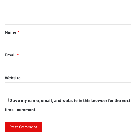
e
n
t
Name
*
*
Email
*
Website
Save my name, email, and website in this browser for the next
time I comment.