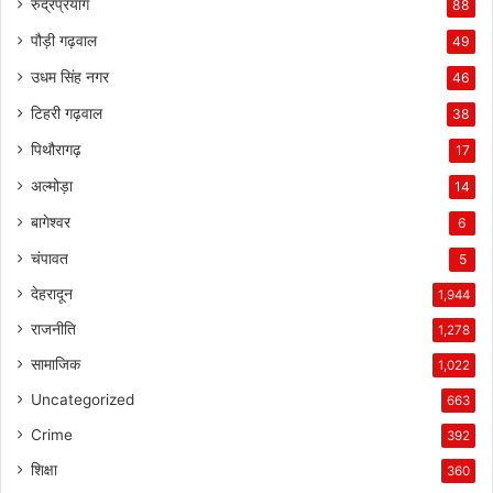
रुद्रप्रयाग
88
पौड़ी गढ़वाल
49
उधम सिंह नगर
46
टिहरी गढ़वाल
38
पिथौरागढ़
17
अल्मोड़ा
14
बागेश्वर
6
चंपावत
5
देहरादून
1,944
राजनीति
1,278
सामाजिक
1,022
Uncategorized
663
Crime
392
शिक्षा
360