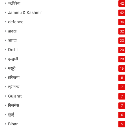
ऋषिकेश
42
Jammu & Kashmir
42
defence
36
हादसा
32
आपदा
23
Delhi
20
हल्द्वानी
20
मसूरी
19
हरियाणा
9
श्रीनगर
7
Gujarat
7
बिजनेस
7
मुंबई
6
Bihar
5