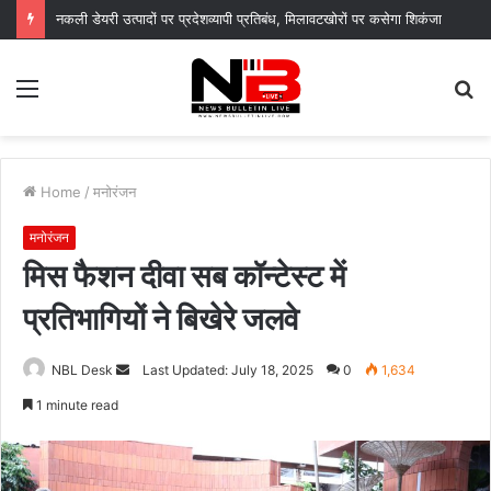
नगर आयुक्त के निर्देशों पर नगर निगम द्वारा सचिवालय परिसर में सब्जी पौधों का वितरण, “स्वच्छ दून–हरित दून” का दिया संदेश
Menu
S
fo
Home
/
मनोरंजन
मनोरंजन
मिस फैशन दीवा सब कॉन्टेस्ट में
प्रतिभागियों ने बिखेरे जलवे
Send
NBL Desk
Last Updated: July 18, 2025
0
1,634
an
1 minute read
email