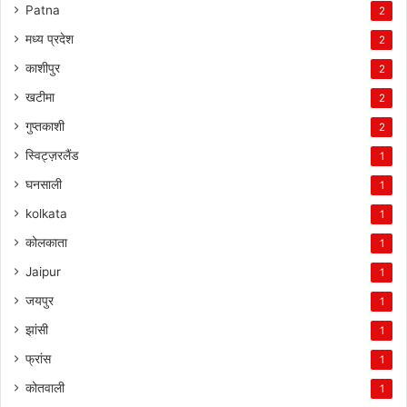
Patna
2
मध्य प्रदेश
2
काशीपुर
2
खटीमा
2
गुप्तकाशी
2
स्विट्ज़रलैंड
1
घनसाली
1
kolkata
1
कोलकाता
1
Jaipur
1
जयपुर
1
झांसी
1
फ्रांस
1
कोतवाली
1