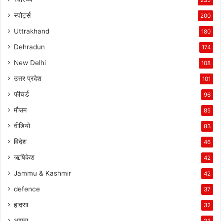
स्पोर्ट्स
200
Uttrakhand
180
Dehradun
174
New Delhi
108
उत्तर प्रदेश
101
फीचर्ड
96
मौसम
85
वीडियो
83
विदेश
46
ऋषिकेश
42
Jammu & Kashmir
42
defence
37
हादसा
32
आपदा
23