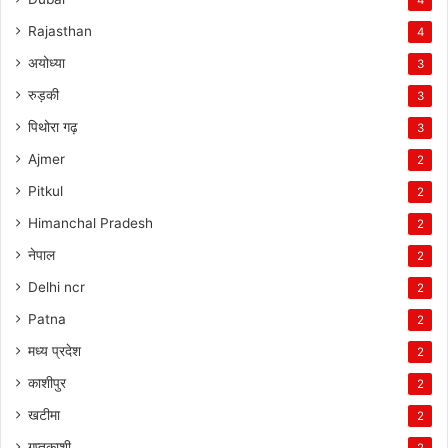
Rajasthan
4
अयोध्या
3
रुड़की
3
पिथोरा गढ़
3
Ajmer
2
Pitkul
2
Himanchal Pradesh
2
नेपाल
2
Delhi ncr
2
Patna
2
मध्य प्रदेश
2
काशीपुर
2
खटीमा
2
गुप्तकाशी
2