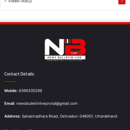
Video-Ad02
1
Contact Details:
Mobile:
6396335299
Email:
newsbulletinliveprotal@gmail.com
Address:
Sahastradhara Road, Dehradun-248001, Uttarakhand