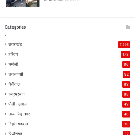
Categories
उत्तराखंड
7,296
हरिद्वार
173
चमोली
96
उत्तरकाशी
92
नैनीताल
89
रुद्रप्रयाग
88
पौड़ी गढ़वाल
49
उधम सिंह नगर
46
टिहरी गढ़वाल
38
पिथौरागढ़
17