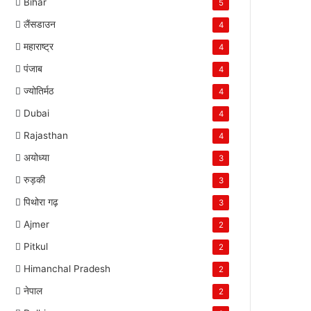
Bihar
5
लैंसडाउन
4
महाराष्ट्र
4
पंजाब
4
ज्योतिर्मठ
4
Dubai
4
Rajasthan
4
अयोध्या
3
रुड़की
3
पिथोरा गढ़
3
Ajmer
2
Pitkul
2
Himanchal Pradesh
2
नेपाल
2