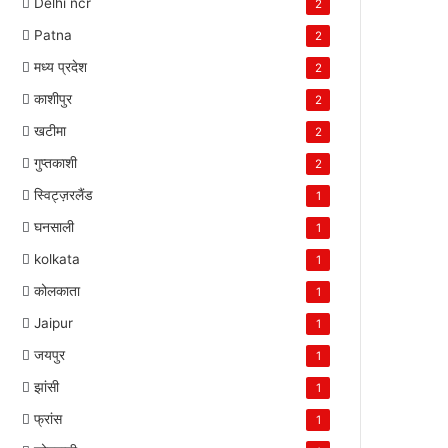
Delhi ncr
2
Patna
2
मध्य प्रदेश
2
काशीपुर
2
खटीमा
2
गुप्तकाशी
2
स्विट्ज़रलैंड
1
घनसाली
1
kolkata
1
कोलकाता
1
Jaipur
1
जयपुर
1
झांसी
1
फ्रांस
1