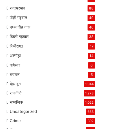
रुद्रप्रयाग
88
पौड़ी गढ़वाल
49
उधम सिंह नगर
46
टिहरी गढ़वाल
38
पिथौरागढ़
17
अल्मोड़ा
14
बागेश्वर
6
चंपावत
5
देहरादून
1,944
राजनीति
1,278
सामाजिक
1,022
Uncategorized
663
Crime
392