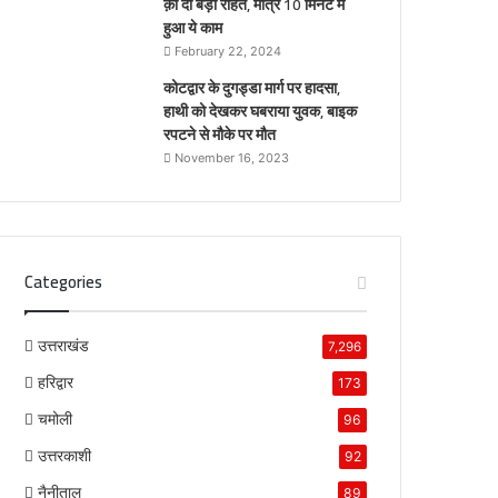
क़ो दी बड़ी राहत, मात्र 10 मिनट में
हुआ ये काम
February 22, 2024
कोटद्वार के दुगड्डा मार्ग पर हादसा,
हाथी को देखकर घबराया युवक, बाइक
रपटने से मौके पर मौत
November 16, 2023
Categories
उत्तराखंड
7,296
हरिद्वार
173
चमोली
96
उत्तरकाशी
92
नैनीताल
89