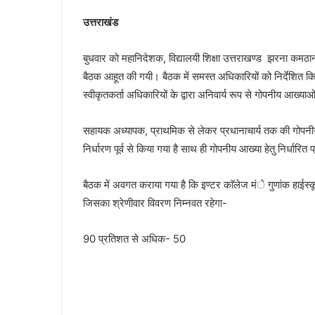
देखकर
घबराया युवक, बाइक रपटने से मौके पर मौत
घबराया
उत्तराखंड
युवक,
बाइक
बुधवार को महानिदेशक, विद्यालयी शिक्षा उत्तराखण्ड झरना कमठान क
रपटने
बैठक आहूत की गयी। बैठक में समस्त अधिकारियों को निर्देशित किय
से
मौके
स्वीकृतकर्ता अधिकारियों के द्वारा अनिवार्य रूप से गोपनीय आख्
पर
मौत
सहायक अध्यापक, प्राथमिक से लेकर प्रधानाचार्य तक की गोपनीय 
निर्धारण पूर्व से किया गया है साथ ही गोपनीय आख्या हेतु निर्धारित 
बैठक में अवगत कराया गया है कि इण्टर काॅलेज मंे गुणांक हाईस्क
जिसका श्रेणीवार विवरण निम्नवत रहेगा-
90 प्रतिशत से अधिक- 50