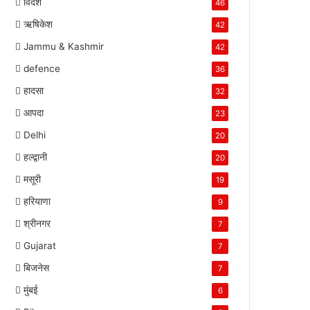
विदेश
46
ऋषिकेश
42
Jammu & Kashmir
42
defence
36
हादसा
32
आपदा
23
Delhi
20
हल्द्वानी
20
मसूरी
19
हरियाणा
9
श्रीनगर
7
Gujarat
7
बिजनेस
7
मुंबई
6