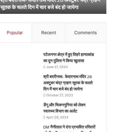
ूतक
अर्लट
April 29, 20
सूतक के चलते दिन में चार बजे बंद हो जायेगा
डेंगू और चि
े
लते
िन
ार
Popular
Recent
Comments
जे
द
पटेलनगर क्षेत्र में हुए तिहरे हत्याकांड
येगा
का दून पुलिस ने किया खुलासा
June 27, 2024
श्री बदरीनाथ- केदारनाथ मंदिर 28
अक्टूबर चंद्र ग्रहण सूतक के चलते
दिन में चार बजे बंद हो जायेगा
October 27, 2023
डेंगू और चिकनगुनिया को लेकर
स्वास्थ्य विभाग का अर्लट
April 29, 2024
DM नैनीताल ने दंगा प्रभावित परिवारों