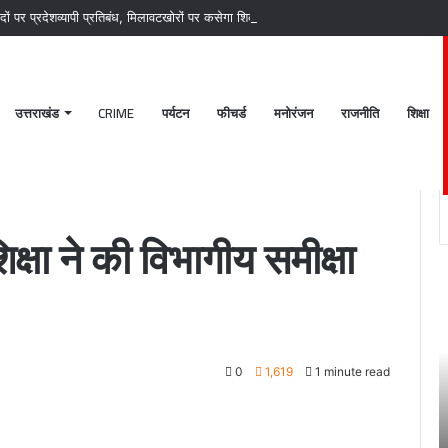
ों पर प्रदेशव्यापी प्रतिबंध, मिलावटखोरों पर कसेगा शिकंजा
उत्तराखंड
CRIME
पर्यटन
फीचर्ड
मनोरंजन
राजनीति
शिक्षा
क्षा बैठक
क्षा ने की विभागीय समीक्षा
पटेलनगर
श्
क्षेत्र
ब
में
क
हुए
मं
तिहरे
2
0
1,619
1 minute read
हत्याकांड
अक
का
चं
June 27, 2024
दून
ग
खकर
पटेलनगर क्षेत्र में हुए तिहरे हत्याकांड का दून पुलिस ने