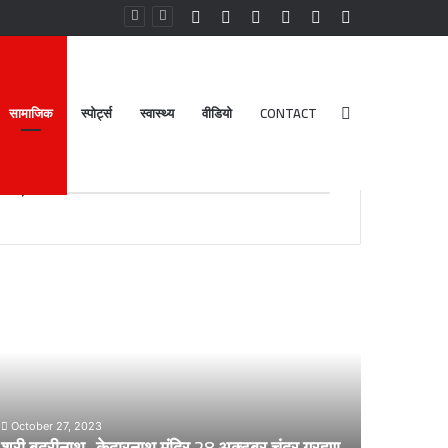
Facebook
YouTube
Instagram
Log
Random
Sidebar
In
Article
सामाजिक
स्पोर्ट्स
स्वास्थ्य
वीडियो
CONTACT
Search
Advt.
for
री
डेंगू
दरीनाथ-
और
ेदारनाथ
चिकनगुनिया
दिर
को
8
लेकर
्टूबर
स्वास्थ्य
द्र
विभाग
October 27, 2023
्रहण
का
श्री बदरीनाथ- केदारनाथ मंदिर 28 अक्टूबर चंद्र ग्रहण