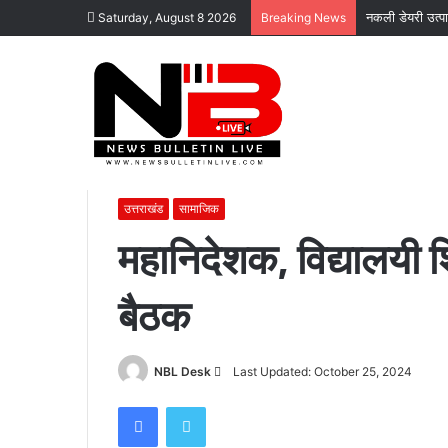
नकली डेयरी उत्पाद
Saturday, August 8 2026
Breaking News
Home
/
सामाजिक
/
महानिदेशक, विद्यालयी शिक्षा ने की विभागीय समी
उत्तराखंड
सामाजिक
महानिदेशक, विद्यालयी शि
कोटद्वार
बैठक
के
दुगड्डा
मार्ग
पर
Send
NBL Desk
Last Updated: October 25, 2024
हादसा,
an
Facebook
Twitter
हाथी
email
November 16, 2023
को
कोटद्वार के दुगड्डा मार्ग पर हादसा, हाथी को दे