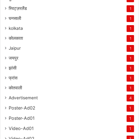
स्विट्ज़रलैंड
1
घनसाली
1
kolkata
1
कोलकाता
1
Jaipur
1
जयपुर
1
झांसी
1
फ्रांस
1
कोतवाली
1
Advertisement
4
Poster-Ad02
1
Poster-Ad01
1
Video-Ad01
1
Video-Ad02
1