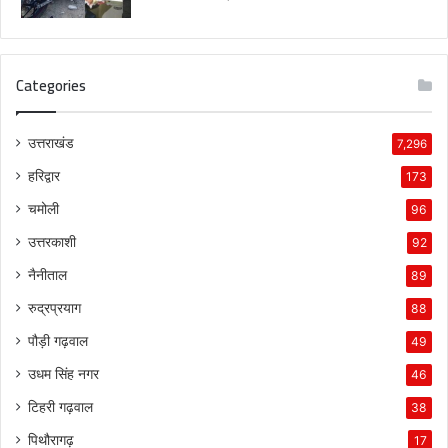
Categories
उत्तराखंड
7,296
हरिद्वार
173
चमोली
96
उत्तरकाशी
92
नैनीताल
89
रुद्रप्रयाग
88
पौड़ी गढ़वाल
49
उधम सिंह नगर
46
टिहरी गढ़वाल
38
पिथौरागढ़
17