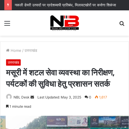
नगर आयुक्त के निर्देशों पर नगर निगम द्वारा सचिवालय परिसर में सब्जी पौधों का वितरण, “स्वच्छ दून–हरित दून” का दिया संदेश
Menu
S
fo
Home
/
उत्तराखंड
उत्तराखंड
मसूरी में शटल सेवा व्यवस्था का निरीक्षण,
पर्यटकों की सुविधा हेतु प्रशासन सतर्क
Send
NBL Desk
Last Updated: May 3, 2025
0
1,617
an
1 minute read
email