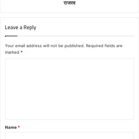
राजस्व
Leave a Reply
Your email address will not be published.
Required fields are
marked
*
C
o
m
m
e
n
t
Name
*
*