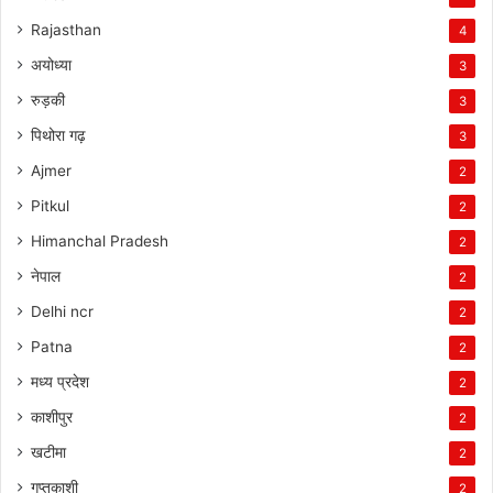
Rajasthan
4
अयोध्या
3
रुड़की
3
पिथोरा गढ़
3
Ajmer
2
Pitkul
2
Himanchal Pradesh
2
नेपाल
2
Delhi ncr
2
Patna
2
मध्य प्रदेश
2
काशीपुर
2
खटीमा
2
गुप्तकाशी
2