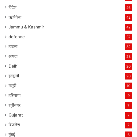
विदेश
46
ऋषिकेश
42
Jammu & Kashmir
42
defence
37
हादसा
32
आपदा
23
Delhi
20
हल्द्वानी
20
मसूरी
19
हरियाणा
9
श्रीनगर
7
Gujarat
7
बिजनेस
7
मुंबई
6