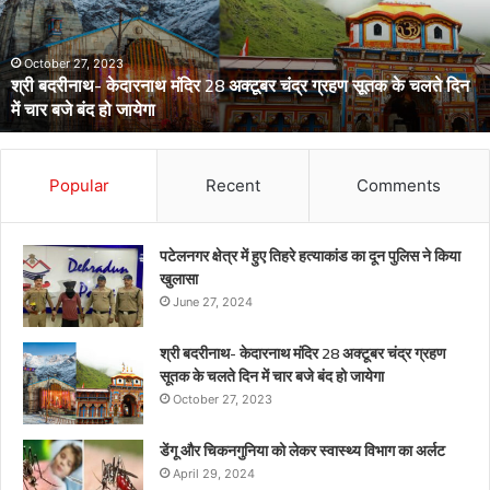
स्वास्थ्य
विभाग
का
अर्लट
April 29, 2024
डेंगू और चिकनगुनिया को लेकर स्वास्थ्य विभाग का अर्लट
Popular
Recent
Comments
पटेलनगर क्षेत्र में हुए तिहरे हत्याकांड का दून पुलिस ने किया
खुलासा
June 27, 2024
श्री बदरीनाथ- केदारनाथ मंदिर 28 अक्टूबर चंद्र ग्रहण
सूतक के चलते दिन में चार बजे बंद हो जायेगा
October 27, 2023
डेंगू और चिकनगुनिया को लेकर स्वास्थ्य विभाग का अर्लट
April 29, 2024