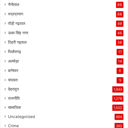
नैनीताल
89
रुद्रप्रयाग
88
पौड़ी गढ़वाल
49
उधम सिंह नगर
46
टिहरी गढ़वाल
38
पिथौरागढ़
17
अल्मोड़ा
14
बागेश्वर
6
चंपावत
5
देहरादून
1,944
राजनीति
1,278
सामाजिक
1,022
Uncategorized
664
Crime
392