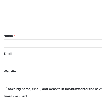
m
m
e
n
t
Name
*
*
Email
*
Website
Save my name, email, and website in this browser for the next
time I comment.