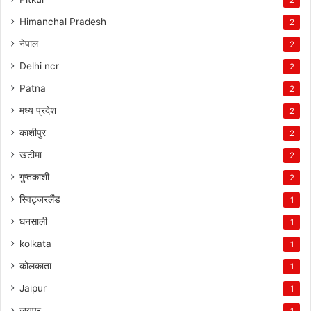
Himanchal Pradesh
2
नेपाल
2
Delhi ncr
2
Patna
2
मध्य प्रदेश
2
काशीपुर
2
खटीमा
2
गुप्तकाशी
2
स्विट्ज़रलैंड
1
घनसाली
1
kolkata
1
कोलकाता
1
Jaipur
1
जयपुर
1