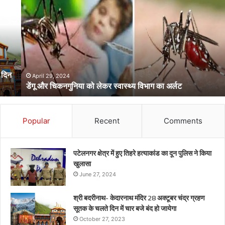
और
चिकनगुनिया
को
लेकर
स्वास्थ्य
विभाग
का
अर्लट
April 29, 2024
डेंगू और चिकनगुनिया को लेकर स्वास्थ्य विभाग का अर्लट
Popular
Recent
Comments
पटेलनगर क्षेत्र में हुए तिहरे हत्याकांड का दून पुलिस ने किया
खुलासा
June 27, 2024
श्री बदरीनाथ- केदारनाथ मंदिर 28 अक्टूबर चंद्र ग्रहण
सूतक के चलते दिन में चार बजे बंद हो जायेगा
October 27, 2023