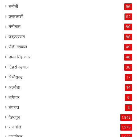
चमोली
96
उत्तरकाशी
92
नैनीताल
89
रुद्रप्रयाग
88
पौड़ी गढ़वाल
49
उधम सिंह नगर
46
टिहरी गढ़वाल
38
पिथौरागढ़
17
अल्मोड़ा
14
बागेश्वर
6
चंपावत
5
देहरादून
1,942
राजनीति
1,278
सामाजिक
1,022