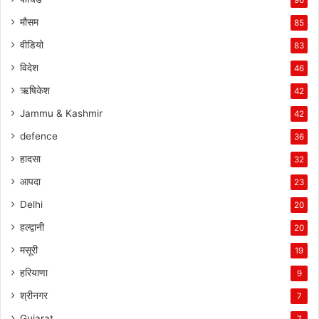
मौसम
85
वीडियो
83
विदेश
46
ऋषिकेश
42
Jammu & Kashmir
42
defence
36
हादसा
32
आपदा
23
Delhi
20
हल्द्वानी
20
मसूरी
19
हरियाणा
9
श्रीनगर
7
Gujarat
7