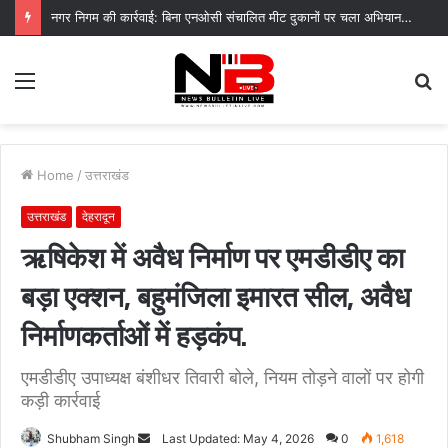
नगर निगम की कार्रवाई: बिना एनओसी संचालित मीट दुकानों पर चला अभियान, 45250 रुपये का चालान
Menu
S
fo
Home
/
उत्तराखंड
उत्तराखंड
देहरादून
ऋषिकेश में अवैध निर्माण पर एमडीडीए का
बड़ा एक्शन, बहुमंजिला इमारत सील, अवैध
निर्माणकर्ताओं में हड़कंप.
एमडीडीए उपाध्यक्ष बंशीधर तिवारी बोले, नियम तोड़ने वालों पर होगी
कड़ी कार्रवाई
Send
Shubham Singh
Last Updated: May 4, 2026
0
1,618