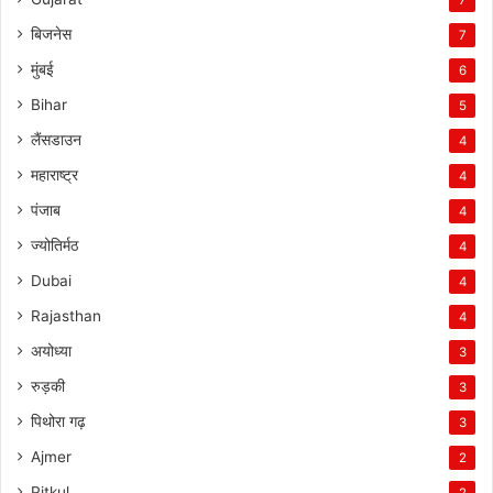
बिजनेस
7
मुंबई
6
Bihar
5
लैंसडाउन
4
महाराष्ट्र
4
पंजाब
4
ज्योतिर्मठ
4
Dubai
4
Rajasthan
4
अयोध्या
3
रुड़की
3
पिथोरा गढ़
3
Ajmer
2
Pitkul
2