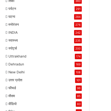
शिक्षा
360
पर्यटन
291
घटना
284
मनोरंजन
276
INDIA
242
स्वास्थ्य
235
स्पोर्ट्स
200
Uttrakhand
174
Dehradun
169
New Delhi
108
उत्तर प्रदेश
101
फीचर्ड
96
मौसम
85
वीडियो
83