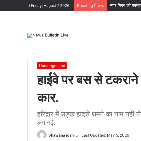
नगर निगम की कार्रव
Friday, August 7 2026
Breaking News
Home
/
Uncategorized
/
हाईवे पर बस से टकराने के बाद आग
Uncategorized
हाईवे पर बस से टकराने
कार.
कोटद्वार
के
दुगड्डा
मार्ग
हरिद्वार में सड़क हादसे थमने का नाम नहीं ल
पर
लग गई.
हादसा,
हाथी
November 16, 2023
Send
bhawana joshi
Last Updated: May 5, 2026
को
कोटद्वार के दुगड्डा मार्ग पर हादसा, हाथी को दे