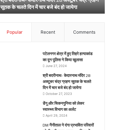
ूतक
अर्लट
April 29, 20
सूतक के चलते दिन में चार बजे बंद हो जायेगा
डेंगू और चि
े
लते
िन
ार
Popular
Recent
Comments
जे
द
पटेलनगर क्षेत्र में हुए तिहरे हत्याकांड
येगा
का दून पुलिस ने किया खुलासा
June 27, 2024
श्री बदरीनाथ- केदारनाथ मंदिर 28
अक्टूबर चंद्र ग्रहण सूतक के चलते
दिन में चार बजे बंद हो जायेगा
October 27, 2023
डेंगू और चिकनगुनिया को लेकर
स्वास्थ्य विभाग का अर्लट
April 29, 2024
DM नैनीताल ने दंगा प्रभावित परिवारों