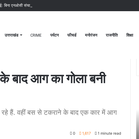
ाई: बिना एनओसी संचालित मीट दुकानों पर चला अभियान, 45250 रुपये का चालान
उत्तराखंड
CRIME
पर्यटन
फीचर्ड
मनोरंजन
राजनीति
शिक्षा
 का गोला बनी कार.
 के बाद आग का गोला बनी
पटेलनगर
श्
क्षेत्र
ब
में
क
हुए
मं
े रहे हैं. वहीं बस से टकराने के बाद एक कार में आग
तिहरे
2
हत्याकांड
अक
का
चं
June 27, 2024
0
1,617
1 minute read
दून
ग
खकर
पटेलनगर क्षेत्र में हुए तिहरे हत्याकांड का दून पुलिस ने