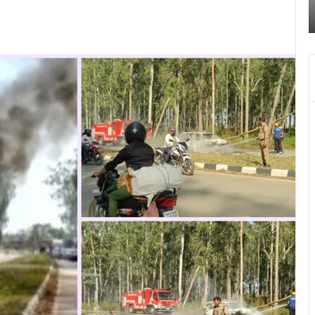
पुलिस
स
किया खुलासा
ने
क
किया
च
खुलासा
द
में
च
ब
बं
हो
जा