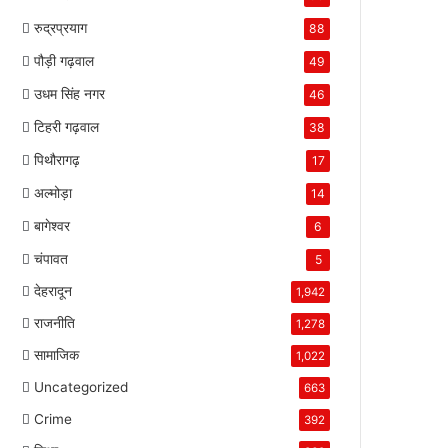
रुद्रप्रयाग
88
पौड़ी गढ़वाल
49
उधम सिंह नगर
46
टिहरी गढ़वाल
38
पिथौरागढ़
17
अल्मोड़ा
14
बागेश्वर
6
चंपावत
5
देहरादून
1,942
राजनीति
1,278
सामाजिक
1,022
Uncategorized
663
Crime
392