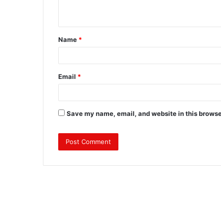
n
t
Name
*
*
Email
*
Save my name, email, and website in this browse