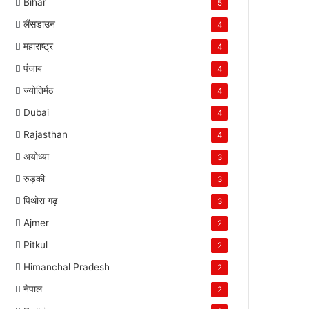
Bihar
5
लैंसडाउन
4
महाराष्ट्र
4
पंजाब
4
ज्योतिर्मठ
4
Dubai
4
Rajasthan
4
अयोध्या
3
रुड़की
3
पिथोरा गढ़
3
Ajmer
2
Pitkul
2
Himanchal Pradesh
2
नेपाल
2