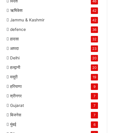
विदेश
46
ऋषिकेश
42
Jammu & Kashmir
42
defence
36
हादसा
32
आपदा
23
Delhi
20
हल्द्वानी
20
मसूरी
19
हरियाणा
9
श्रीनगर
7
Gujarat
7
बिजनेस
7
मुंबई
6