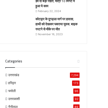
क़ो दी बड़ी राहत, मात्र 10 मिनट में
हुआ ये काम
February 22, 2024
कोटद्वार के दुगड्डा मार्ग पर हादसा,
हाथी को देखकर घबराया युवक, बाइक
रपटने से मौके पर मौत
November 16, 2023
Categories
उत्तराखंड
7,294
हरिद्वार
173
चमोली
96
उत्तरकाशी
92
नैनीताल
89