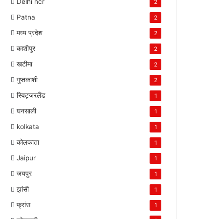
Delhi ncr
2
Patna
2
मध्य प्रदेश
2
काशीपुर
2
खटीमा
2
गुप्तकाशी
2
स्विट्ज़रलैंड
1
घनसाली
1
kolkata
1
कोलकाता
1
Jaipur
1
जयपुर
1
झांसी
1
फ्रांस
1