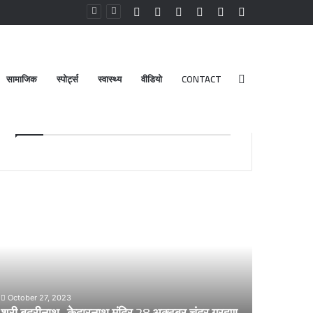
Facebook
YouTube
Instagram
Log
Random
Sidebar
In
Article
सामाजिक
स्पोर्ट्स
स्वास्थ्य
वीडियो
CONTACT
Search
Advt.
for
री
डेंगू
दरीनाथ-
और
ेदारनाथ
चिकनगुनिया
दिर
को
8
लेकर
्टूबर
स्वास्थ्य
द्र
विभाग
October 27, 2023
्रहण
का
श्री बदरीनाथ- केदारनाथ मंदिर 28 अक्टूबर चंद्र ग्रहण