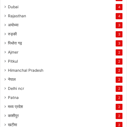
Dubai
4
Rajasthan
4
अयोध्या
3
रुड़की
3
पिथोरा गढ़
3
Ajmer
2
Pitkul
2
Himanchal Pradesh
2
नेपाल
2
Delhi ncr
2
Patna
2
मध्य प्रदेश
2
काशीपुर
2
खटीमा
2