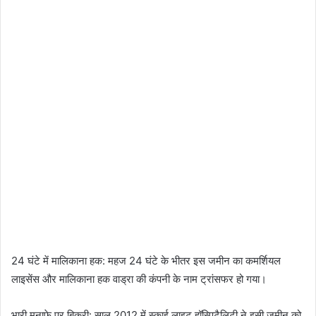
​24 घंटे में मालिकाना हक: महज 24 घंटे के भीतर इस जमीन का कमर्शियल
लाइसेंस और मालिकाना हक वाड्रा की कंपनी के नाम ट्रांसफर हो गया।
​भारी मुनाफे पर बिक्री: साल 2012 में स्काई लाइट हॉस्पिटैलिटी ने इसी जमीन को