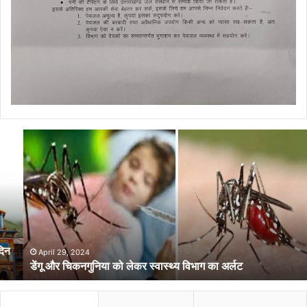
डेंगू
और
चिकनगुनिया
को
लेकर
स्वास्थ्य
विभाग
का
अर्लट
April 29, 2024
डेंगू और चिकनगुनिया को लेकर स्वास्थ्य विभाग का अर्लट