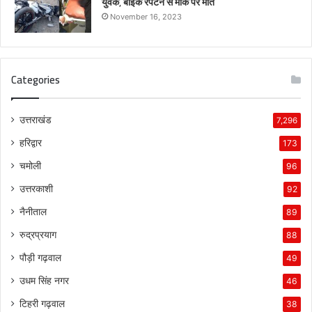
युवक, बाइक रपटने से मौके पर मौत
November 16, 2023
Categories
उत्तराखंड
7,296
हरिद्वार
173
चमोली
96
उत्तरकाशी
92
नैनीताल
89
रुद्रप्रयाग
88
पौड़ी गढ़वाल
49
उधम सिंह नगर
46
टिहरी गढ़वाल
38