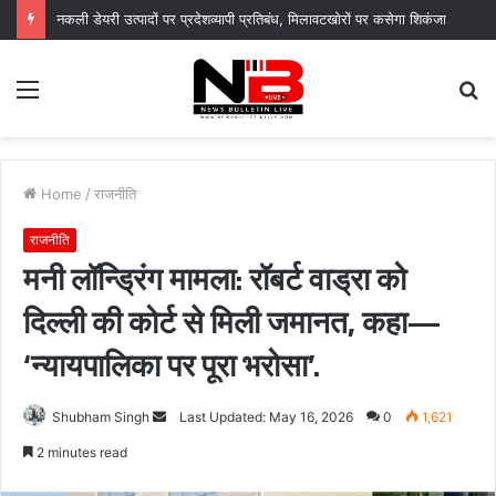
नगर आयुक्त के निर्देशों पर नगर निगम द्वारा सचिवालय परिसर में सब्जी पौधों का वितरण, “स्वच्छ दून–हरित दून” का दिया संदेश
Menu
S
fo
Home
/
राजनीति
राजनीति
मनी लॉन्ड्रिंग मामला: रॉबर्ट वाड्रा को
दिल्ली की कोर्ट से मिली जमानत, कहा—
‘न्यायपालिका पर पूरा भरोसा’.
Send
Shubham Singh
Last Updated: May 16, 2026
0
1,621
an
2 minutes read
email