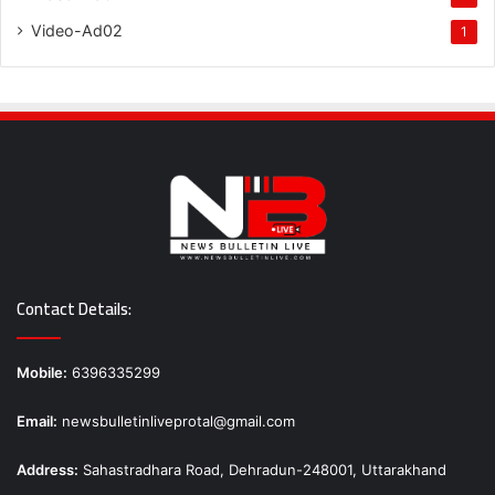
Video-Ad02
1
Contact Details:
Mobile:
6396335299
Email:
newsbulletinliveprotal@gmail.com
Address:
Sahastradhara Road, Dehradun-248001, Uttarakhand