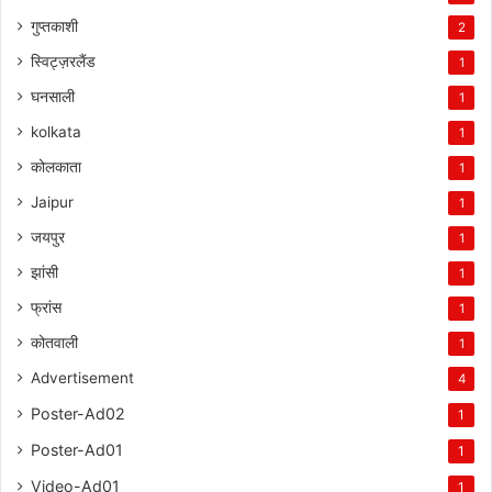
गुप्तकाशी
2
स्विट्ज़रलैंड
1
घनसाली
1
kolkata
1
कोलकाता
1
Jaipur
1
जयपुर
1
झांसी
1
फ्रांस
1
कोतवाली
1
Advertisement
4
Poster-Ad02
1
Poster-Ad01
1
Video-Ad01
1