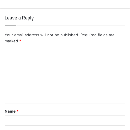
Leave a Reply
Your email address will not be published.
Required fields are
marked
*
C
o
m
m
e
n
t
Name
*
*