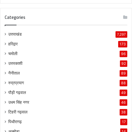
Categories
उत्तराखंड
7,297
हरिद्वार
173
चमोली
96
उत्तरकाशी
92
नैनीताल
89
रुद्रप्रयाग
88
पौड़ी गढ़वाल
49
उधम सिंह नगर
46
टिहरी गढ़वाल
38
पिथौरागढ़
17
अल्मोड़ा
14