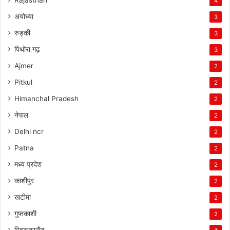
4
अयोध्या
3
रुड़की
3
पिथोरा गढ़
3
Ajmer
2
Pitkul
2
Himanchal Pradesh
2
नेपाल
2
Delhi ncr
2
Patna
2
मध्य प्रदेश
2
काशीपुर
2
खटीमा
2
गुप्तकाशी
2
स्विट्ज़रलैंड