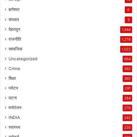
बागेश्वर
6
चंपावत
5
देहरादून
1,944
राजनीति
1,278
सामाजिक
1,022
Uncategorized
664
Crime
392
शिक्षा
360
पर्यटन
291
घटना
284
मनोरंजन
276
INDIA
242
स्वास्थ्य
235
स्पोर्ट्स