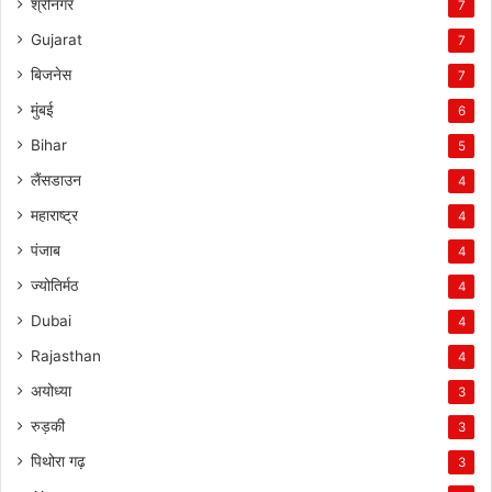
श्रीनगर
7
Gujarat
7
बिजनेस
7
मुंबई
6
Bihar
5
लैंसडाउन
4
महाराष्ट्र
4
पंजाब
4
ज्योतिर्मठ
4
Dubai
4
Rajasthan
4
अयोध्या
3
रुड़की
3
पिथोरा गढ़
3