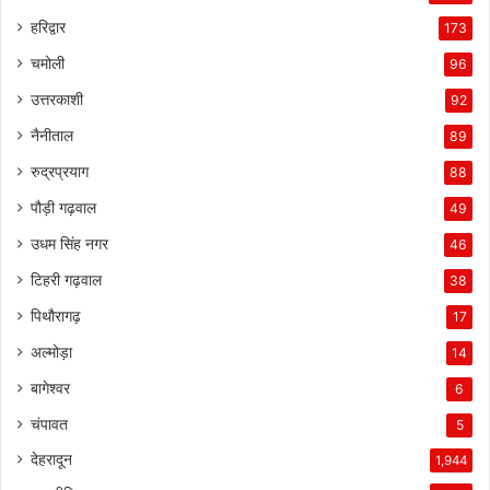
हरिद्वार
173
चमोली
96
उत्तरकाशी
92
नैनीताल
89
रुद्रप्रयाग
88
पौड़ी गढ़वाल
49
उधम सिंह नगर
46
टिहरी गढ़वाल
38
पिथौरागढ़
17
अल्मोड़ा
14
बागेश्वर
6
चंपावत
5
देहरादून
1,944