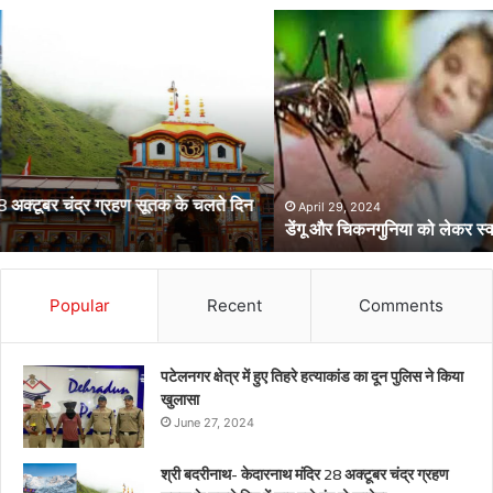
डेंगू
और
चिकनगुनिया
को
लेकर
स्वास्थ्य
विभाग
का
अर्लट
April 29, 2024
डेंगू और चिकनगुनिया को लेकर स्वास्थ्य विभाग का अर्लट
Popular
Recent
Comments
पटेलनगर क्षेत्र में हुए तिहरे हत्याकांड का दून पुलिस ने किया
खुलासा
June 27, 2024
श्री बदरीनाथ- केदारनाथ मंदिर 28 अक्टूबर चंद्र ग्रहण