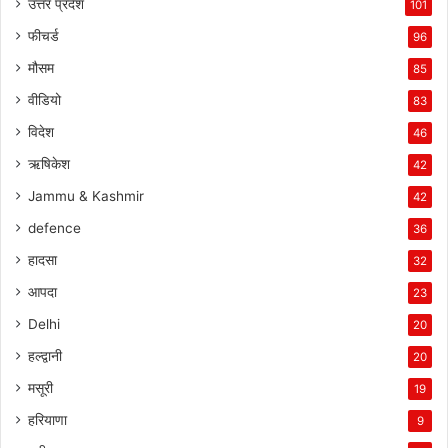
उत्तर प्रदेश
101
फीचर्ड
96
मौसम
85
वीडियो
83
विदेश
46
ऋषिकेश
42
Jammu & Kashmir
42
defence
36
हादसा
32
आपदा
23
Delhi
20
हल्द्वानी
20
मसूरी
19
हरियाणा
9