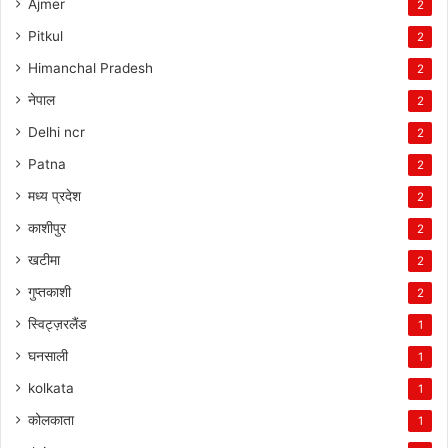
Ajmer
2
Pitkul
2
Himanchal Pradesh
2
नेपाल
2
Delhi ncr
2
Patna
2
मध्य प्रदेश
2
काशीपुर
2
खटीमा
2
गुप्तकाशी
2
स्विट्ज़रलैंड
1
घनसाली
1
kolkata
1
कोलकाता
1