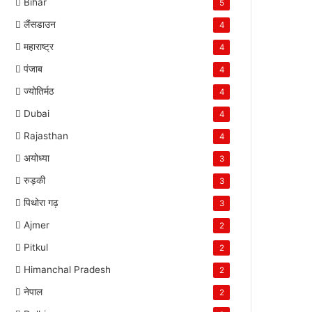
Bihar
5
लैंसडाउन
4
महाराष्ट्र
4
पंजाब
4
ज्योतिर्मठ
4
Dubai
4
Rajasthan
4
अयोध्या
3
रुड़की
3
पिथोरा गढ़
3
Ajmer
2
Pitkul
2
Himanchal Pradesh
2
नेपाल
2