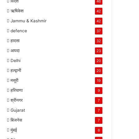
विदेश
46
ऋषिकेश
42
Jammu & Kashmir
42
defence
37
हादसा
32
आपदा
23
Delhi
20
हल्द्वानी
20
मसूरी
19
हरियाणा
9
श्रीनगर
7
Gujarat
7
बिजनेस
7
मुंबई
6