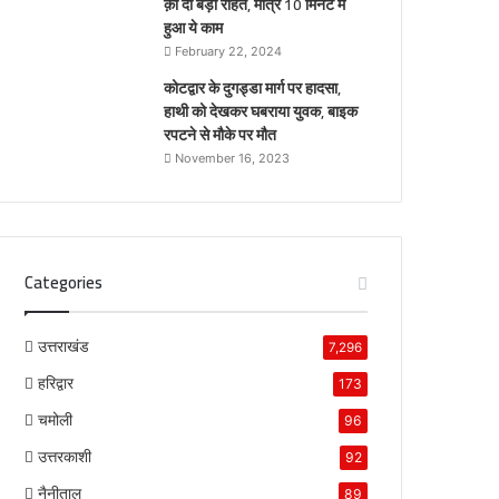
क़ो दी बड़ी राहत, मात्र 10 मिनट में
हुआ ये काम
February 22, 2024
कोटद्वार के दुगड्डा मार्ग पर हादसा,
हाथी को देखकर घबराया युवक, बाइक
रपटने से मौके पर मौत
November 16, 2023
Categories
उत्तराखंड
7,296
हरिद्वार
173
चमोली
96
उत्तरकाशी
92
नैनीताल
89