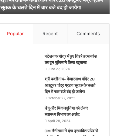
ूतक
अर्लट
April 29, 20
सूतक के चलते दिन में चार बजे बंद हो जायेगा
डेंगू और चि
े
लते
िन
ार
Popular
Recent
Comments
जे
द
पटेलनगर क्षेत्र में हुए तिहरे हत्याकांड
येगा
का दून पुलिस ने किया खुलासा
June 27, 2024
श्री बदरीनाथ- केदारनाथ मंदिर 28
अक्टूबर चंद्र ग्रहण सूतक के चलते
दिन में चार बजे बंद हो जायेगा
October 27, 2023
डेंगू और चिकनगुनिया को लेकर
स्वास्थ्य विभाग का अर्लट
April 29, 2024
DM नैनीताल ने दंगा प्रभावित परिवारों