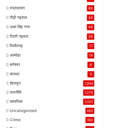
रुद्रप्रयाग
88
पौड़ी गढ़वाल
49
उधम सिंह नगर
46
टिहरी गढ़वाल
38
पिथौरागढ़
17
अल्मोड़ा
14
बागेश्वर
6
चंपावत
5
देहरादून
1,944
राजनीति
1,278
सामाजिक
1,022
Uncategorized
663
Crime
392