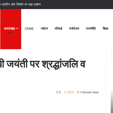
प्लाटिंग और निर्माण पर बड़ा एक्शन
उत्तराखंड
CRIME
पर्यटन
फीचर्ड
मनोरंजन
राजनीति
शिक्षा
लि व कार्यक्रम आयोजित
धी जयंती पर श्रद्धांजलि व
पटेलनगर
श्
क्षेत्र
ब
में
क
हुए
मं
0
1,620
1 minute read
तिहरे
2
हत्याकांड
अक
का
चं
June 27, 2024
दून
ग
खकर
पटेलनगर क्षेत्र में हुए तिहरे हत्याकांड का दून पुलिस ने