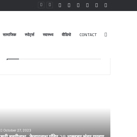
Facebook
YouTube
Instagram
Log
Random
Sidebar
In
Article
सामाजिक
स्पोर्ट्स
स्वास्थ्य
वीडियो
CONTACT
Search
Advt.
for
री
डेंगू
दरीनाथ-
और
ेदारनाथ
चिकनगुनिया
दिर
को
8
लेकर
्टूबर
स्वास्थ्य
द्र
विभाग
October 27, 2023
्रहण
का
श्री बदरीनाथ- केदारनाथ मंदिर 28 अक्टूबर चंद्र ग्रहण