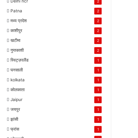
Delhi ncr
2
Patna
2
मध्य प्रदेश
2
काशीपुर
2
खटीमा
2
गुप्तकाशी
2
स्विट्ज़रलैंड
1
घनसाली
1
kolkata
1
कोलकाता
1
Jaipur
1
जयपुर
1
झांसी
1
फ्रांस
1