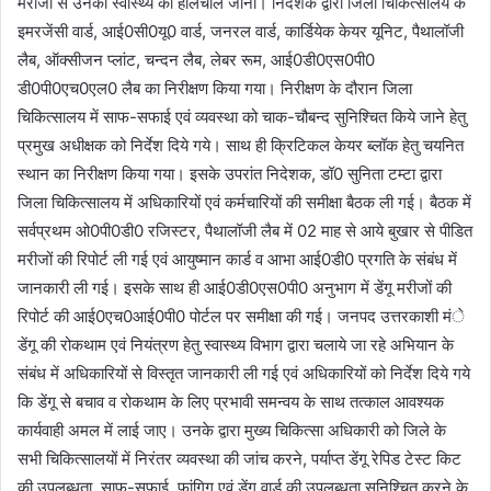
मरीजों से उनका स्वास्थ्य का हालचाल जाना। निदेशक द्वारा जिला चिकित्सालय के
इमरजेंसी वार्ड, आई0सी0यू0 वार्ड, जनरल वार्ड, कार्डियेक केयर यूनिट, पैथालॉजी
लैब, ऑक्सीजन प्लांट, चन्दन लैब, लेबर रूम, आई0डी0एस0पी0
डी0पी0एच0एल0 लैब का निरीक्षण किया गया। निरीक्षण के दौरान जिला
चिकित्सालय में साफ-सफाई एवं व्यवस्था को चाक-चौबन्द सुनिश्चित किये जाने हेतु
प्रमुख अधीक्षक को निर्देश दिये गये। साथ ही क्रिटिकल केयर ब्लॉक हेतु चयनित
स्थान का निरीक्षण किया गया। इसके उपरांत निदेशक, डॉ0 सुनिता टम्टा द्वारा
जिला चिकित्सालय में अधिकारियों एवं कर्मचारियों की समीक्षा बैठक ली गई। बैठक में
सर्वप्रथम ओ0पी0डी0 रजिस्टर, पैथालॉजी लैब में 02 माह से आये बुखार से पीडित
मरीजों की रिपोर्ट ली गई एवं आयुष्मान कार्ड व आभा आई0डी0 प्रगति के संबंध में
जानकारी ली गई। इसके साथ ही आई0डी0एस0पी0 अनुभाग में डेंगू मरीजों की
रिपोर्ट की आई0एच0आई0पी0 पोर्टल पर समीक्षा की गई। जनपद उत्तरकाशी मंे
डेंगू की रोकथाम एवं नियंत्रण हेतु स्वास्थ्य विभाग द्वारा चलाये जा रहे अभियान के
संबंध में अधिकारियों से विस्तृत जानकारी ली गई एवं अधिकारियों को निर्देश दिये गये
कि डेंगू से बचाव व रोकथाम के लिए प्रभावी समन्वय के साथ तत्काल आवश्यक
कार्यवाही अमल में लाई जाए। उनके द्वारा मुख्य चिकित्सा अधिकारी को जिले के
सभी चिकित्सालयों में निरंतर व्यवस्था की जांच करने, पर्याप्त डेंगू रेपिड टेस्ट किट
की उपलब्धता, साफ-सफाई, फांगिग एवं डेंगू वार्ड की उपलब्धता सुनिश्चित करने के