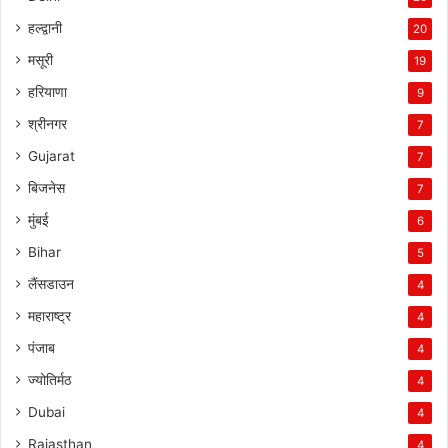
हल्द्वानी
20
मसूरी
19
हरियाणा
9
श्रीनगर
7
Gujarat
7
बिजनेस
7
मुंबई
6
Bihar
5
लैंसडाउन
4
महाराष्ट्र
4
पंजाब
4
ज्योतिर्मठ
4
Dubai
4
Rajasthan
4