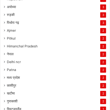
अयोध्या
3
रुड़की
3
पिथोरा गढ़
3
Ajmer
2
Pitkul
2
Himanchal Pradesh
2
नेपाल
2
Delhi ncr
2
Patna
2
मध्य प्रदेश
2
काशीपुर
2
खटीमा
2
गुप्तकाशी
2
स्विट्ज़रलैंड
1