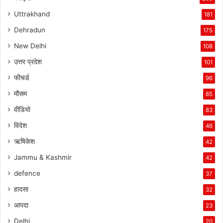
Uttrakhand
181
Dehradun
175
New Delhi
108
उत्तर प्रदेश
101
फीचर्ड
96
मौसम
85
वीडियो
83
विदेश
46
ऋषिकेश
42
Jammu & Kashmir
42
defence
37
हादसा
32
आपदा
23
Delhi
20