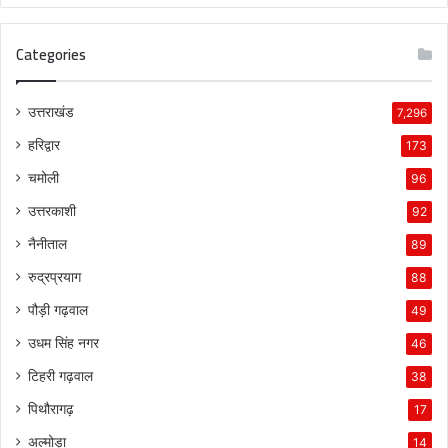
Categories
उत्तराखंड
7,296
हरिद्वार
173
चमोली
96
उत्तरकाशी
92
नैनीताल
89
रुद्रप्रयाग
88
पौड़ी गढ़वाल
49
उधम सिंह नगर
46
टिहरी गढ़वाल
38
पिथौरागढ़
17
अल्मोड़ा
14