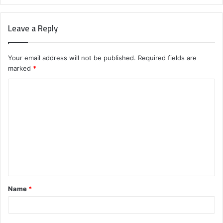
Leave a Reply
Your email address will not be published.
Required fields are
marked
*
C
o
m
m
e
n
t
Name
*
*