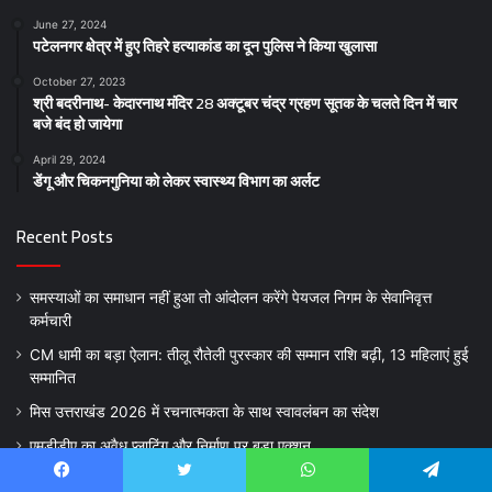
June 27, 2024
पटेलनगर क्षेत्र में हुए तिहरे हत्याकांड का दून पुलिस ने किया खुलासा
October 27, 2023
श्री बदरीनाथ- केदारनाथ मंदिर 28 अक्टूबर चंद्र ग्रहण सूतक के चलते दिन में चार
बजे बंद हो जायेगा
April 29, 2024
डेंगू और चिकनगुनिया को लेकर स्वास्थ्य विभाग का अर्लट
Recent Posts
समस्याओं का समाधान नहीं हुआ तो आंदोलन करेंगे पेयजल निगम के सेवानिवृत्त
कर्मचारी
CM धामी का बड़ा ऐलान: तीलू रौतेली पुरस्कार की सम्मान राशि बढ़ी, 13 महिलाएं हुई
सम्मानित
मिस उत्तराखंड 2026 में रचनात्मकता के साथ स्वावलंबन का संदेश
एमडीडीए का अवैध प्लाटिंग और निर्माण पर बड़ा एक्शन
नकली डेयरी उत्पादों पर प्रदेशव्यापी प्रतिबंध, मिलावटखोरों पर कसेगा शिकंजा
Facebook
Twitter
WhatsApp
Telegram