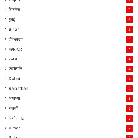
बिजनेस
7
मुंबई
6
Bihar
5
लैंसडाउन
4
महाराष्ट्र
4
पंजाब
4
ज्योतिर्मठ
4
Dubai
4
Rajasthan
4
अयोध्या
3
रुड़की
3
पिथोरा गढ़
3
Ajmer
2
Pitkul
2