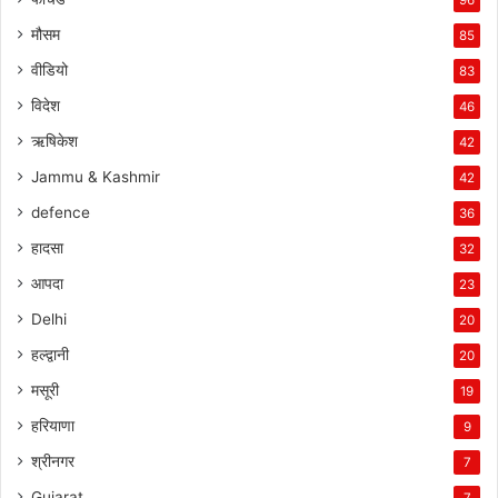
मौसम
85
वीडियो
83
विदेश
46
ऋषिकेश
42
Jammu & Kashmir
42
defence
36
हादसा
32
आपदा
23
Delhi
20
हल्द्वानी
20
मसूरी
19
हरियाणा
9
श्रीनगर
7
Gujarat
7