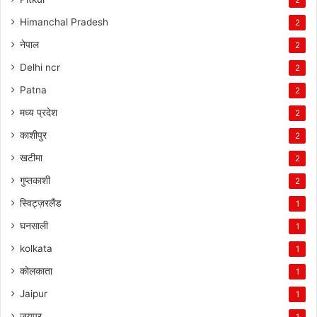
Himanchal Pradesh
2
नेपाल
2
Delhi ncr
2
Patna
2
मध्य प्रदेश
2
काशीपुर
2
खटीमा
2
गुप्तकाशी
2
स्विट्ज़रलैंड
1
घनसाली
1
kolkata
1
कोलकाता
1
Jaipur
1
जयपुर
1