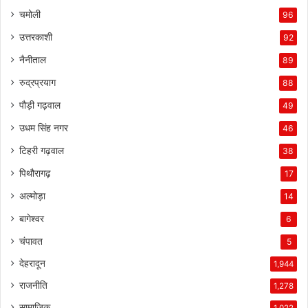
चमोली
96
उत्तरकाशी
92
नैनीताल
89
रुद्रप्रयाग
88
पौड़ी गढ़वाल
49
उधम सिंह नगर
46
टिहरी गढ़वाल
38
पिथौरागढ़
17
अल्मोड़ा
14
बागेश्वर
6
चंपावत
5
देहरादून
1,944
राजनीति
1,278
सामाजिक
1,022