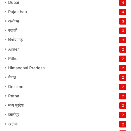
Dubai
4
Rajasthan
4
अयोध्या
3
रुड़की
3
पिथोरा गढ़
3
Ajmer
2
Pitkul
2
Himanchal Pradesh
2
नेपाल
2
Delhi ncr
2
Patna
2
मध्य प्रदेश
2
काशीपुर
2
खटीमा
2