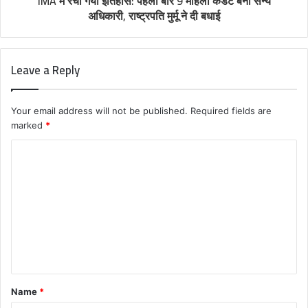
IMA में रचा गया इतिहास: पहली बार 9 महिला कैडेट बनीं सैन्य
अधिकारी, राष्ट्रपति मुर्मू ने दी बधाई
Leave a Reply
Your email address will not be published.
Required fields are
marked
*
C
o
m
m
e
n
t
Name
*
*