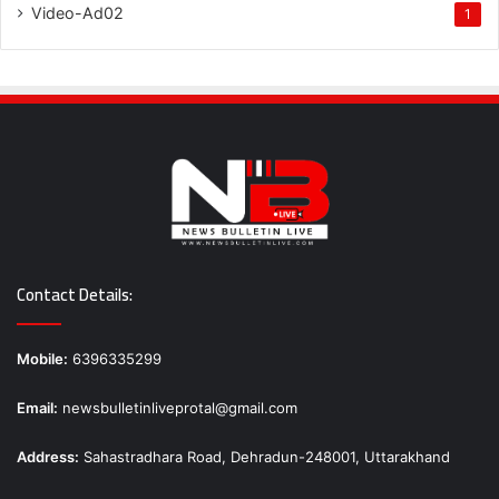
Video-Ad02
1
Contact Details:
Mobile:
6396335299
Email:
newsbulletinliveprotal@gmail.com
Address:
Sahastradhara Road, Dehradun-248001, Uttarakhand