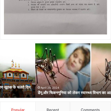
डेंगू
और
चिकनगुनिया
को
लेकर
स्वास्थ्य
विभाग
का
अर्लट
April 29, 2024
डेंगू और चिकनगुनिया को लेकर स्वास्थ्य विभाग का अर्लट
Popular
Recent
Comments