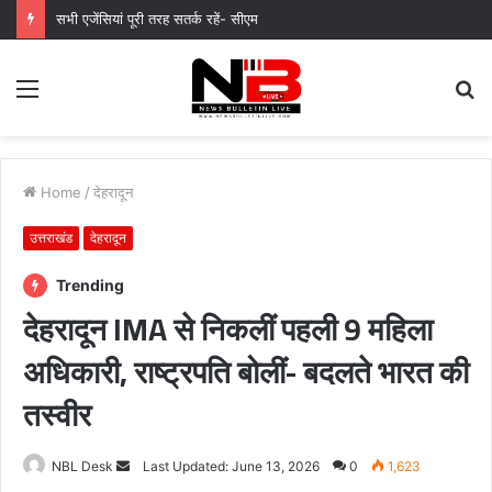
मुख्यमंत्री पुष्कर सिंह धामी के दिशा-निर्देशों में पीएम आवास योजना (शहरी) की प्रगति की हुई समीक्षा
Menu
S
fo
Home
/
देहरादून
उत्तराखंड
देहरादून
Trending
देहरादून IMA से निकलीं पहली 9 महिला
अधिकारी, राष्ट्रपति बोलीं- बदलते भारत की
तस्वीर
Send
NBL Desk
Last Updated: June 13, 2026
0
1,623
an