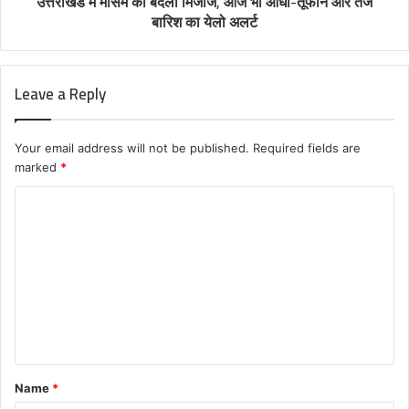
उत्तराखंड में मौसम का बदला मिजाज, आज भी आंधी-तूफान और तेज
बारिश का येलो अलर्ट
Leave a Reply
Your email address will not be published.
Required fields are
marked
*
C
o
m
m
e
n
t
Name
*
*