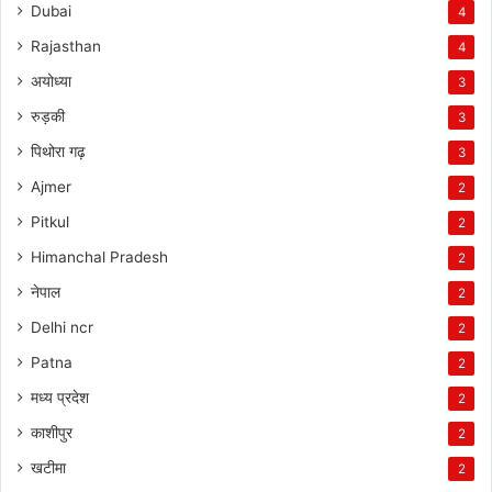
Dubai
4
Rajasthan
4
अयोध्या
3
रुड़की
3
पिथोरा गढ़
3
Ajmer
2
Pitkul
2
Himanchal Pradesh
2
नेपाल
2
Delhi ncr
2
Patna
2
मध्य प्रदेश
2
काशीपुर
2
खटीमा
2