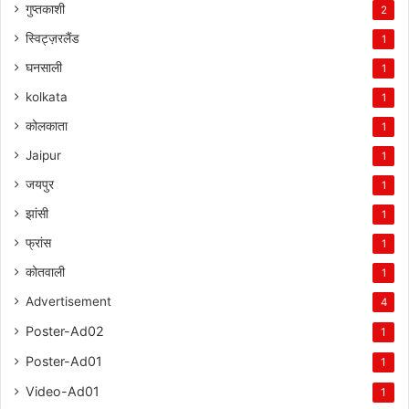
गुप्तकाशी
2
स्विट्ज़रलैंड
1
घनसाली
1
kolkata
1
कोलकाता
1
Jaipur
1
जयपुर
1
झांसी
1
फ्रांस
1
कोतवाली
1
Advertisement
4
Poster-Ad02
1
Poster-Ad01
1
Video-Ad01
1