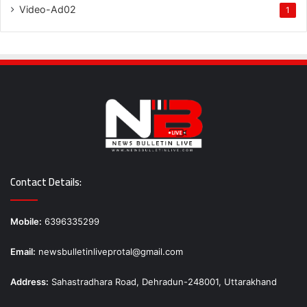
Video-Ad02
1
Contact Details:
Mobile:
6396335299
Email:
newsbulletinliveprotal@gmail.com
Address:
Sahastradhara Road, Dehradun-248001, Uttarakhand