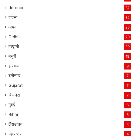
defence
37
हादसा
32
आपदा
23
Delhi
20
हल्द्वानी
20
मसूरी
19
हरियाणा
9
श्रीनगर
7
Gujarat
7
बिजनेस
7
मुंबई
6
Bihar
5
लैंसडाउन
4
महाराष्ट्र
4