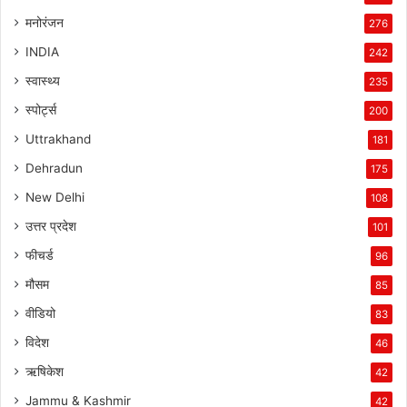
मनोरंजन
276
INDIA
242
स्वास्थ्य
235
स्पोर्ट्स
200
Uttrakhand
181
Dehradun
175
New Delhi
108
उत्तर प्रदेश
101
फीचर्ड
96
मौसम
85
वीडियो
83
विदेश
46
ऋषिकेश
42
Jammu & Kashmir
42