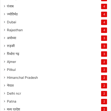
पंजाब
4
ज्योतिर्मठ
4
Dubai
4
Rajasthan
4
अयोध्या
3
रुड़की
3
पिथोरा गढ़
3
Ajmer
2
Pitkul
2
Himanchal Pradesh
2
नेपाल
2
Delhi ncr
2
Patna
2
मध्य प्रदेश
2