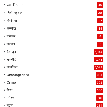
उधम सिंह नगर
46
टिहरी गढ़वाल
38
पिथौरागढ़
17
अल्मोड़ा
14
बागेश्वर
6
चंपावत
5
देहरादून
1,944
राजनीति
1,278
सामाजिक
1,022
Uncategorized
664
Crime
392
शिक्षा
360
पर्यटन
291
घटना
284