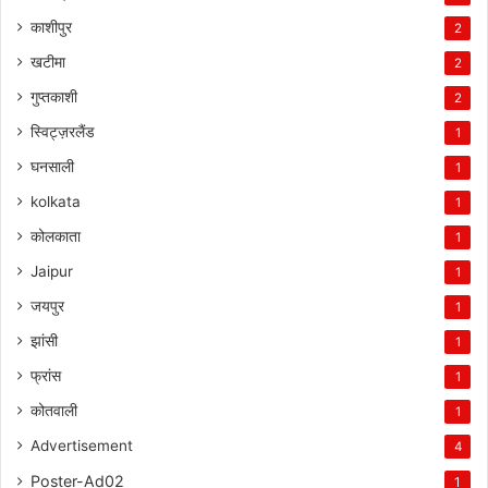
काशीपुर
2
खटीमा
2
गुप्तकाशी
2
स्विट्ज़रलैंड
1
घनसाली
1
kolkata
1
कोलकाता
1
Jaipur
1
जयपुर
1
झांसी
1
फ्रांस
1
कोतवाली
1
Advertisement
4
Poster-Ad02
1