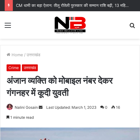
CM धामी का बड़ा ऐलान: तीलू रौतेली पुरस्कार की सम्मान राशि बढ़ी, 13 महिलाएं हुई सम्मानित
Menu
S
fo
Home
/
उत्तराखंड
Crime
उत्तराखंड
अंजान व्यक्ति को मोबाइल नंबर देकर
गंगनहर में कूदी युवती
Send
Nalini Gosain
Last Updated: March 1, 2023
0
16
an
1 minute read
email