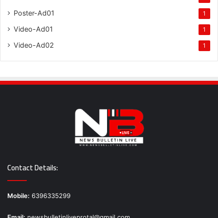
Poster-Ad01
1
Video-Ad01
1
Video-Ad02
1
Contact Details:
Mobile:
6396335299
Email:
newsbulletinliveprotal@gmail.com