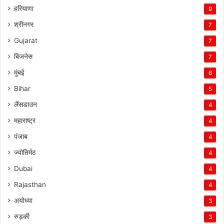
हरियाणा
9
श्रीनगर
7
Gujarat
7
बिजनेस
7
मुंबई
6
Bihar
5
लैंसडाउन
4
महाराष्ट्र
4
पंजाब
4
ज्योतिर्मठ
4
Dubai
4
Rajasthan
4
अयोध्या
3
रुड़की
3