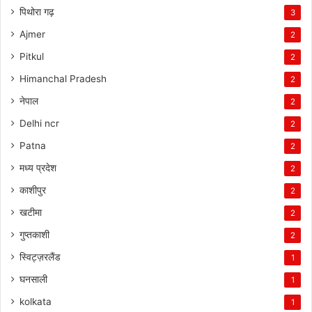
पिथोरा गढ़
3
Ajmer
2
Pitkul
2
Himanchal Pradesh
2
नेपाल
2
Delhi ncr
2
Patna
2
मध्य प्रदेश
2
काशीपुर
2
खटीमा
2
गुप्तकाशी
2
स्विट्ज़रलैंड
1
घनसाली
1
kolkata
1