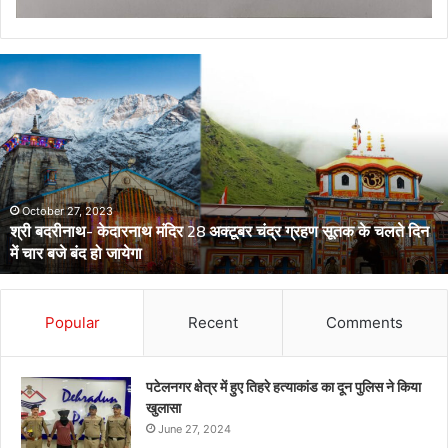
डेंगू
और
चिकनगुनिया
को
लेकर
स्वास्थ्य
विभाग
का
अर्लट
April 29, 2024
डेंगू और चिकनगुनिया को लेकर स्वास्थ्य विभाग का अर्लट
Popular
Recent
Comments
पटेलनगर क्षेत्र में हुए तिहरे हत्याकांड का दून पुलिस ने किया
खुलासा
June 27, 2024