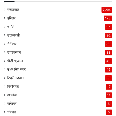
उत्तराखंड
7,294
हरिद्वार
173
चमोली
96
उत्तरकाशी
92
नैनीताल
89
रुद्रप्रयाग
88
पौड़ी गढ़वाल
49
उधम सिंह नगर
46
टिहरी गढ़वाल
38
पिथौरागढ़
17
अल्मोड़ा
14
बागेश्वर
6
चंपावत
5