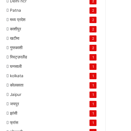
Delhi ncr
2
Patna
2
मध्य प्रदेश
2
काशीपुर
2
खटीमा
2
गुप्तकाशी
2
स्विट्ज़रलैंड
1
घनसाली
1
kolkata
1
कोलकाता
1
Jaipur
1
जयपुर
1
झांसी
1
फ्रांस
1