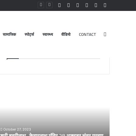
Facebook
YouTube
Instagram
Log
Random
Sidebar
In
Article
सामाजिक
स्पोर्ट्स
स्वास्थ्य
वीडियो
CONTACT
Search
Advt.
for
री
डेंगू
दरीनाथ-
और
ेदारनाथ
चिकनगुनिया
दिर
को
8
लेकर
्टूबर
स्वास्थ्य
द्र
विभाग
October 27, 2023
्रहण
का
श्री बदरीनाथ- केदारनाथ मंदिर 28 अक्टूबर चंद्र ग्रहण