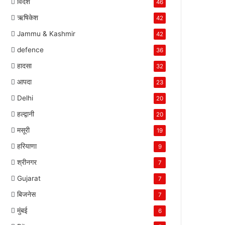
विदेश
46
ऋषिकेश
42
Jammu & Kashmir
42
defence
36
हादसा
32
आपदा
23
Delhi
20
हल्द्वानी
20
मसूरी
19
हरियाणा
9
श्रीनगर
7
Gujarat
7
बिजनेस
7
मुंबई
6