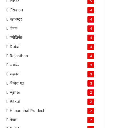
Bihar
5
लैंसडाउन
4
महाराष्ट्र
4
पंजाब
4
ज्योतिर्मठ
4
Dubai
4
Rajasthan
4
अयोध्या
3
रुड़की
3
पिथोरा गढ़
3
Ajmer
2
Pitkul
2
Himanchal Pradesh
2
नेपाल
2