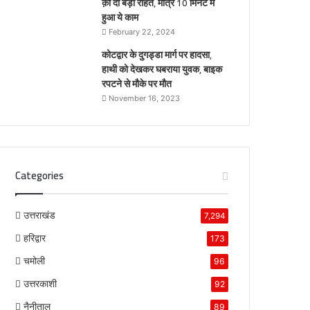
क़ो दी बड़ी राहत, मात्र 10 मिनट में
हुआ ये काम
February 22, 2024
कोटद्वार के दुगड्डा मार्ग पर हादसा,
हाथी को देखकर घबराया युवक, बाइक
रपटने से मौके पर मौत
November 16, 2023
Categories
उत्तराखंड
7,294
हरिद्वार
173
चमोली
96
उत्तरकाशी
92
नैनीताल
89