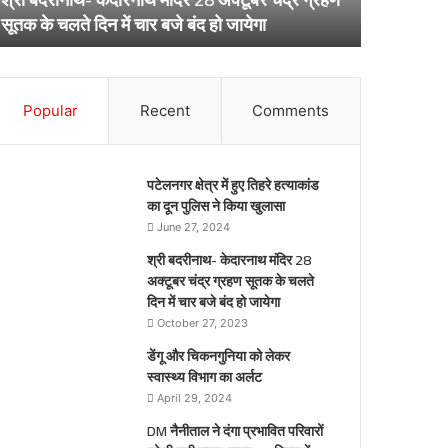
ूतक
अर्लट
April 29, 20
सूतक के चलते दिन में चार बजे बंद हो जायेगा
डेंगू और चि
े
लते
िन
ार
Popular
Recent
Comments
जे
द
पटेलनगर क्षेत्र में हुए तिहरे हत्याकांड
येगा
का दून पुलिस ने किया खुलासा
June 27, 2024
श्री बदरीनाथ- केदारनाथ मंदिर 28
अक्टूबर चंद्र ग्रहण सूतक के चलते
दिन में चार बजे बंद हो जायेगा
October 27, 2023
डेंगू और चिकनगुनिया को लेकर
स्वास्थ्य विभाग का अर्लट
April 29, 2024
DM नैनीताल ने दंगा प्रभावित परिवारों