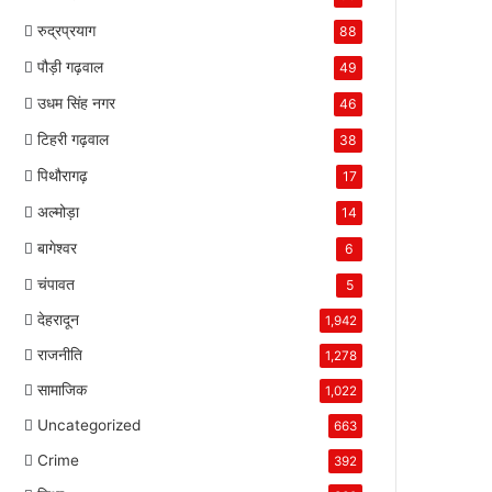
रुद्रप्रयाग
88
पौड़ी गढ़वाल
49
उधम सिंह नगर
46
टिहरी गढ़वाल
38
पिथौरागढ़
17
अल्मोड़ा
14
बागेश्वर
6
चंपावत
5
देहरादून
1,942
राजनीति
1,278
सामाजिक
1,022
Uncategorized
663
Crime
392