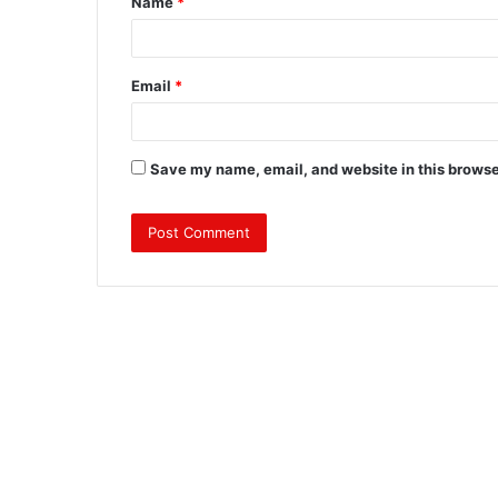
Name
*
*
Email
*
Save my name, email, and website in this browse