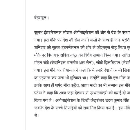
देखकर
घबराया युवक, बाइक रपटने से मौके पर मौत
घबराया
युवक,
देहरादून।
बाइक
रपटने
से
सुलभ इंटरनेशनल सोशल ऑर्गेनाइजेशन की ओर से देश के प्रधानमंत्
मौके
गया। इस मौके पर देश की सेवा करने वालों के साथ ही जन-प्रति
पर
शनिवार को सुलभ इंटरनेशनल की ओर से जीएमएस रोड़ स्थित एक 
मौत
मौके पर विधायक सविता कपूर का विशेष सम्मान किया गया। सविता 
मोहन चौबे (सेवानिवृत्त भारतीय थल सेना), सीबी झिलडियाल (सेवान
गया। इस मौके पर विधायक ने कहा कि ये हमारे देश के सच्चे सिपाही
का एहसास कर पाना भी मुश्किल था। उन्होंने कहा कि इस मौके पर 
इनके साथ ही पार्षद मीरा कठैत, आशा भाटी का भी सम्मान इस मौक
पटेल ने कहा कि आज जहां देशभर से प्रधानमंत्री को बधाई दी ज
किया गया है। आर्गेनाईजेशन के डिप्टी कंट्रोलर उदय कुमार सिं
जबकि देश के सच्चे सिपाहियों को सम्मानित किया गया है। इस मौके
थे।