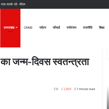
री तरह सतर्क रहें- सीएम
उत्तराखंड
CRIME
पर्यटन
फीचर्ड
मनोरंजन
राजनीति
शिक्षा
्रता सेनानियों को समर्पित
दी का जन्म-दिवस स्वतन्त्रता
पटेलनगर
श्
क्षेत्र
ब
में
क
हुए
मं
0
2,806
1 minute read
तिहरे
2
हत्याकांड
अक
का
चं
June 27, 2024
दून
ग
खकर
पटेलनगर क्षेत्र में हुए तिहरे हत्याकांड का दून पुलिस ने