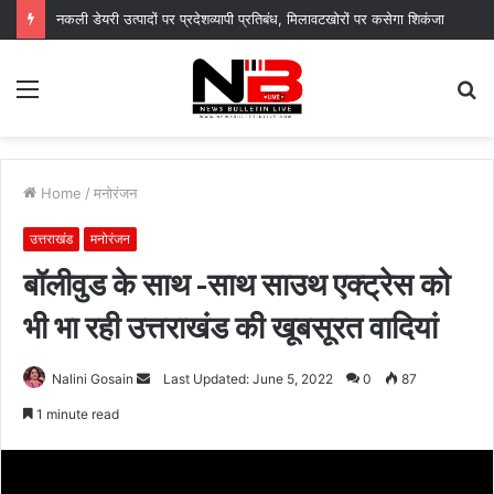
नगर आयुक्त के निर्देशों पर नगर निगम द्वारा सचिवालय परिसर में सब्जी पौधों का वितरण, “स्वच्छ दून–हरित दून” का दिया संदेश
Menu
S
fo
Home
/
मनोरंजन
उत्तराखंड
मनोरंजन
बॉलीवुड के साथ -साथ साउथ एक्ट्रेस को
भी भा रही उत्तराखंड की खूबसूरत वादियां
Send
Nalini Gosain
Last Updated: June 5, 2022
0
87
an
1 minute read
email