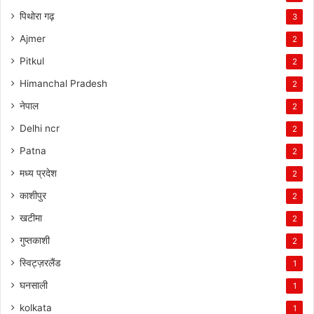
पिथोरा गढ़
3
Ajmer
2
Pitkul
2
Himanchal Pradesh
2
नेपाल
2
Delhi ncr
2
Patna
2
मध्य प्रदेश
2
काशीपुर
2
खटीमा
2
गुप्तकाशी
2
स्विट्ज़रलैंड
1
घनसाली
1
kolkata
1