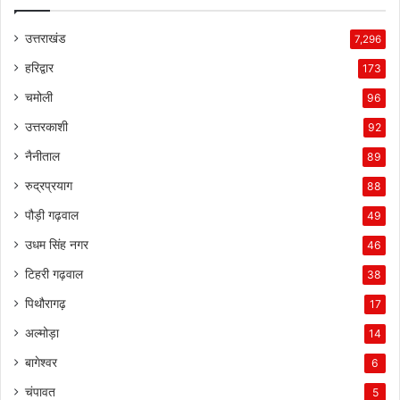
उत्तराखंड
7,296
हरिद्वार
173
चमोली
96
उत्तरकाशी
92
नैनीताल
89
रुद्रप्रयाग
88
पौड़ी गढ़वाल
49
उधम सिंह नगर
46
टिहरी गढ़वाल
38
पिथौरागढ़
17
अल्मोड़ा
14
बागेश्वर
6
चंपावत
5