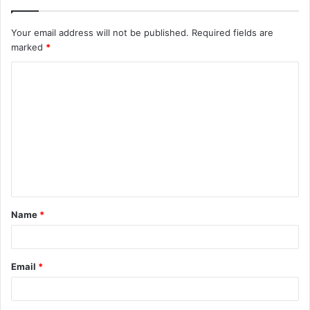
Your email address will not be published.
Required fields are
marked
*
C
o
m
m
e
n
t
Name
*
*
Email
*