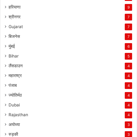
हरियाणा
9
श्रीनगर
7
Gujarat
7
बिजनेस
7
मुंबई
6
Bihar
5
लैंसडाउन
4
महाराष्ट्र
4
पंजाब
4
ज्योतिर्मठ
4
Dubai
4
Rajasthan
4
अयोध्या
3
रुड़की
3