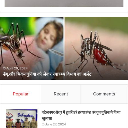
डेंगू
और
चिकनगुनिया
को
लेकर
स्वास्थ्य
विभाग
का
अर्लट
April 29, 2024
डेंगू और चिकनगुनिया को लेकर स्वास्थ्य विभाग का अर्लट
Popular
Recent
Comments
पटेलनगर क्षेत्र में हुए तिहरे हत्याकांड का दून पुलिस ने किया
खुलासा
June 27, 2024