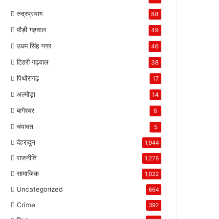
रुद्रप्रयाग
88
पौड़ी गढ़वाल
49
उधम सिंह नगर
46
टिहरी गढ़वाल
38
पिथौरागढ़
17
अल्मोड़ा
14
बागेश्वर
6
चंपावत
5
देहरादून
1,944
राजनीति
1,278
सामाजिक
1,022
Uncategorized
664
Crime
392