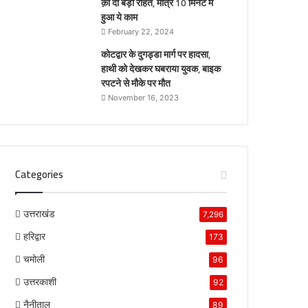
क़ो दी बड़ी राहत, मात्र 10 मिनट में
हुआ ये काम
February 22, 2024
कोटद्वार के दुगड्डा मार्ग पर हादसा,
हाथी को देखकर घबराया युवक, बाइक
रपटने से मौके पर मौत
November 16, 2023
Categories
उत्तराखंड
7,296
हरिद्वार
173
चमोली
96
उत्तरकाशी
92
नैनीताल
89