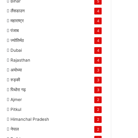
Bihar
5
लैंसडाउन
4
महाराष्ट्र
4
पंजाब
4
ज्योतिर्मठ
4
Dubai
4
Rajasthan
4
अयोध्या
3
रुड़की
3
पिथोरा गढ़
3
Ajmer
2
Pitkul
2
Himanchal Pradesh
2
नेपाल
2