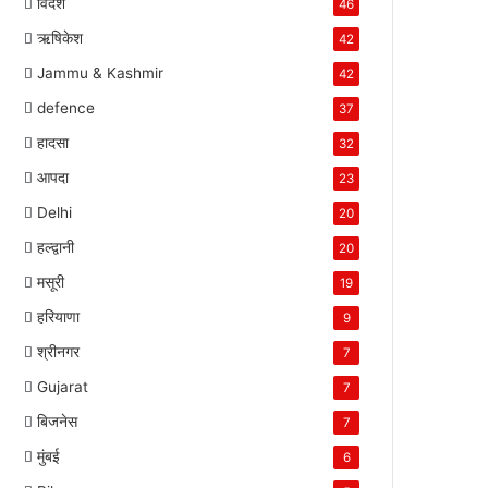
विदेश
46
ऋषिकेश
42
Jammu & Kashmir
42
defence
37
हादसा
32
आपदा
23
Delhi
20
हल्द्वानी
20
मसूरी
19
हरियाणा
9
श्रीनगर
7
Gujarat
7
बिजनेस
7
मुंबई
6