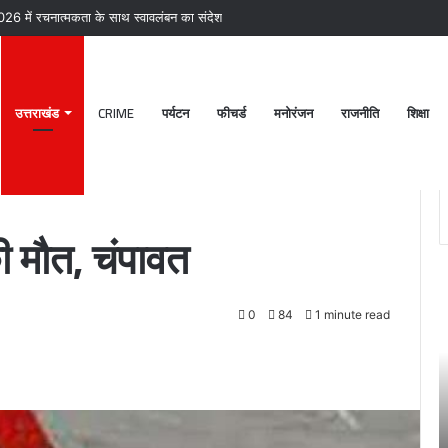
026 में रचनात्मकता के साथ स्वावलंबन का संदेश
उत्तराखंड
CRIME
पर्यटन
फीचर्ड
मनोरंजन
राजनीति
शिक्षा
ी मौत, चंपावत
श्री
डें
बदरीनाथ-
औ
0
84
1 minute read
केदारनाथ
च
मंदिर
क
28
ल
अक्टूबर
स्
चंद्र
व
October 27, 2023
ग्रहण
क
िस ने
श्री बदरीनाथ- केदारनाथ मंदिर 28 अक्टूबर चंद्र ग्रहण