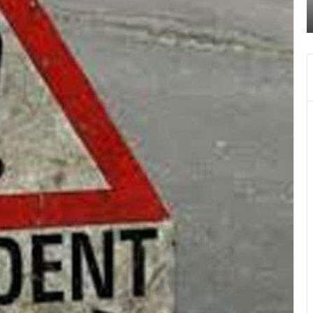
सूतक
अ
सूतक के चलते दिन में चार बजे बंद हो जायेगा
के
चलते
दिन
में
चार
बजे
बंद
हो
जायेगा