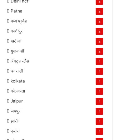
Delhi ncr
2
Patna
2
मध्य प्रदेश
2
काशीपुर
2
खटीमा
2
गुप्तकाशी
2
स्विट्ज़रलैंड
1
घनसाली
1
kolkata
1
कोलकाता
1
Jaipur
1
जयपुर
1
झांसी
1
फ्रांस
1