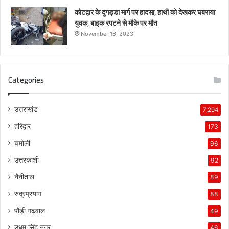
कोटद्वार के दुगड्डा मार्ग पर हादसा, हाथी को देखकर घबराया
युवक, बाइक रपटने से मौके पर मौत
November 16, 2023
Categories
उत्तराखंड
7,294
हरिद्वार
173
चमोली
96
उत्तरकाशी
92
नैनीताल
89
रुद्रप्रयाग
88
पौड़ी गढ़वाल
49
उधम सिंह नगर
46