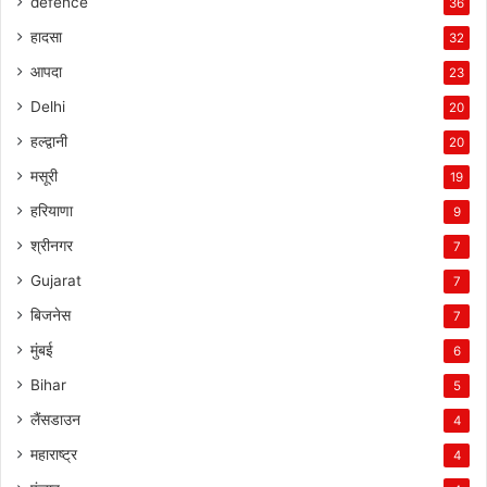
defence
36
हादसा
32
आपदा
23
Delhi
20
हल्द्वानी
20
मसूरी
19
हरियाणा
9
श्रीनगर
7
Gujarat
7
बिजनेस
7
मुंबई
6
Bihar
5
लैंसडाउन
4
महाराष्ट्र
4