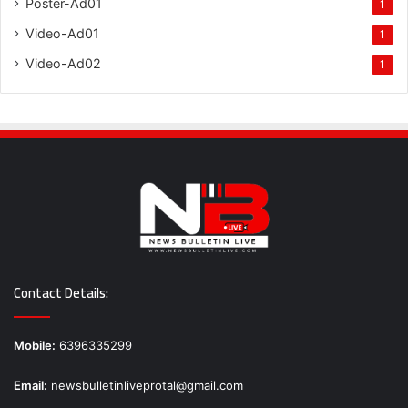
Poster-Ad01
1
Video-Ad01
1
Video-Ad02
1
Contact Details:
Mobile:
6396335299
Email:
newsbulletinliveprotal@gmail.com