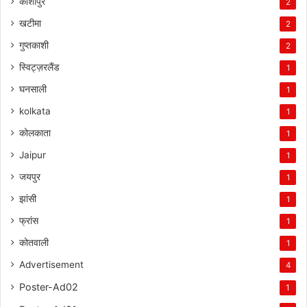
काशीपुर
2
खटीमा
2
गुप्तकाशी
2
स्विट्ज़रलैंड
1
घनसाली
1
kolkata
1
कोलकाता
1
Jaipur
1
जयपुर
1
झांसी
1
फ्रांस
1
कोतवाली
1
Advertisement
4
Poster-Ad02
1