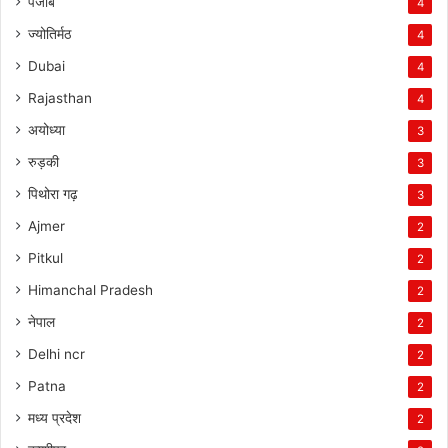
पंजाब
4
ज्योतिर्मठ
4
Dubai
4
Rajasthan
4
अयोध्या
3
रुड़की
3
पिथोरा गढ़
3
Ajmer
2
Pitkul
2
Himanchal Pradesh
2
नेपाल
2
Delhi ncr
2
Patna
2
मध्य प्रदेश
2