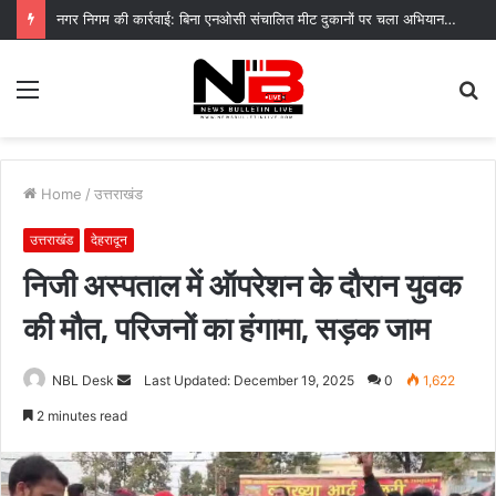
देहरादून मे अब गौरय्या कम दिखती है लाल बासमती गायब हो गया है धाद के हरेला 26 मे बच्चों ने क्लाइमेंट चेंज को बताया अपनी नजर से
Menu
S
fo
Home
/
उत्तराखंड
उत्तराखंड
देहरादून
निजी अस्पताल में ऑपरेशन के दौरान युवक
की मौत, परिजनों का हंगामा, सड़क जाम
Send
NBL Desk
Last Updated: December 19, 2025
0
1,622
an
2 minutes read
email