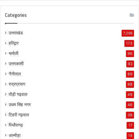
Categories
उत्तराखंड
7,296
हरिद्वार
173
चमोली
96
उत्तरकाशी
92
नैनीताल
89
रुद्रप्रयाग
88
पौड़ी गढ़वाल
49
उधम सिंह नगर
46
टिहरी गढ़वाल
38
पिथौरागढ़
17
अल्मोड़ा
14