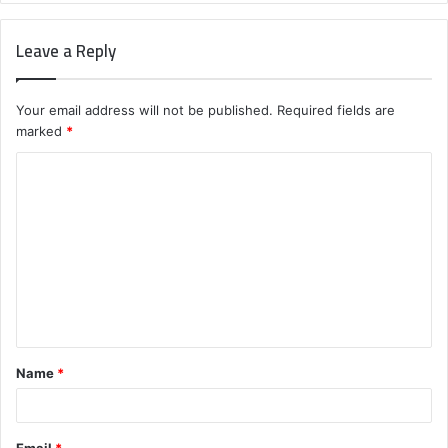
Leave a Reply
Your email address will not be published.
Required fields are
marked
*
C
o
m
m
e
n
t
Name
*
*
Email
*