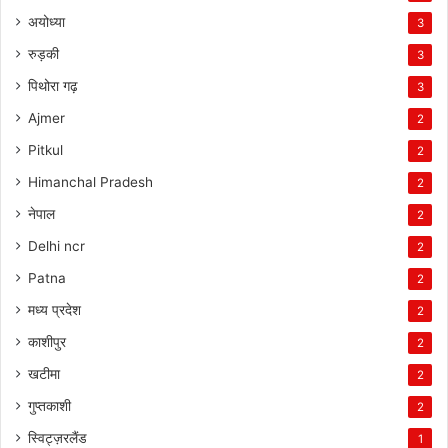
अयोध्या
3
रुड़की
3
पिथोरा गढ़
3
Ajmer
2
Pitkul
2
Himanchal Pradesh
2
नेपाल
2
Delhi ncr
2
Patna
2
मध्य प्रदेश
2
काशीपुर
2
खटीमा
2
गुप्तकाशी
2
स्विट्ज़रलैंड
1