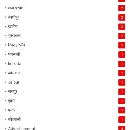
मध्य प्रदेश
2
काशीपुर
2
खटीमा
2
गुप्तकाशी
2
स्विट्ज़रलैंड
1
घनसाली
1
kolkata
1
कोलकाता
1
Jaipur
1
जयपुर
1
झांसी
1
फ्रांस
1
कोतवाली
1
Advertisement
4