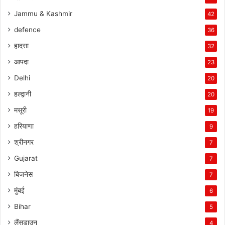
Jammu & Kashmir
42
defence
36
हादसा
32
आपदा
23
Delhi
20
हल्द्वानी
20
मसूरी
19
हरियाणा
9
श्रीनगर
7
Gujarat
7
बिजनेस
7
मुंबई
6
Bihar
5
लैंसडाउन
4