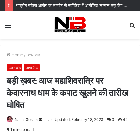
​राष्ट्रीय महिला आयोग के सहयोग से ऋषिकेश में आयोजित ‘सम्मान सेतु’ कैंप में महिलाओं व कांवड़ यात्रियों को कानूनी किट देकर किया जागरूक
Menu
S
fo
Home
/
उत्तराखंड
उत्तराखंड
सामाजिक
बड़ी ख़बर: आज महाशिवरात्रि पर
केदारनाथ धाम के कपाट खुलने की तारीख
घोषित
Send
Nalini Gosain
Last Updated: February 18, 2023
0
42
an
1 minute read
email