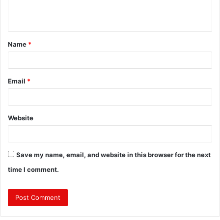
e
n
t
Name
*
*
Email
*
Website
Save my name, email, and website in this browser for the next
time I comment.