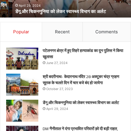
अर्लट
April 29, 2024
डेंगू और चिकनगुनिया को लेकर स्वास्थ्य विभाग का अर्लट
Popular
Recent
Comments
पटेलनगर क्षेत्र में हुए तिहरे हत्याकांड का दून पुलिस ने किया
खुलासा
June 27, 2024
श्री बदरीनाथ- केदारनाथ मंदिर 28 अक्टूबर चंद्र ग्रहण
सूतक के चलते दिन में चार बजे बंद हो जायेगा
October 27, 2023
डेंगू और चिकनगुनिया को लेकर स्वास्थ्य विभाग का अर्लट
April 29, 2024
DM नैनीताल ने दंगा प्रभावित परिवारों क़ो दी बड़ी राहत,