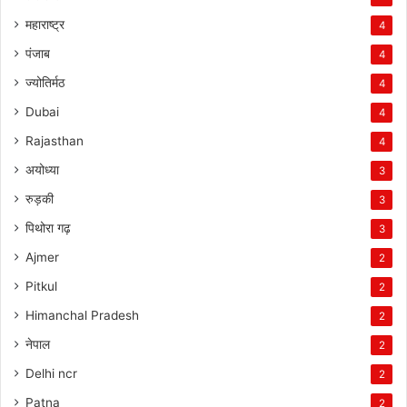
महाराष्ट्र
4
पंजाब
4
ज्योतिर्मठ
4
Dubai
4
Rajasthan
4
अयोध्या
3
रुड़की
3
पिथोरा गढ़
3
Ajmer
2
Pitkul
2
Himanchal Pradesh
2
नेपाल
2
Delhi ncr
2
Patna
2