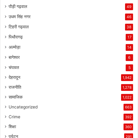
पौड़ी गढ़वाल
49
उधम सिंह नगर
46
टिहरी गढ़वाल
38
पिथौरागढ़
17
अल्मोड़ा
14
बागेश्वर
6
चंपावत
5
देहरादून
1,942
राजनीति
1,278
सामाजिक
1,022
Uncategorized
663
Crime
392
शिक्षा
360
पर्यटन
291