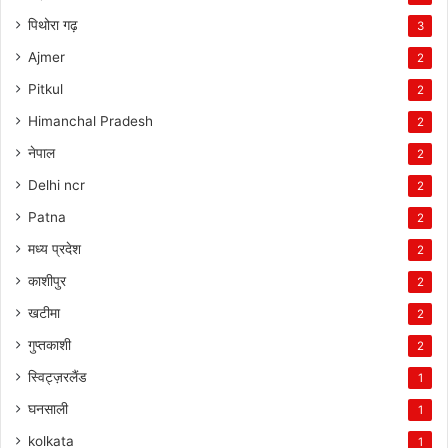
पिथोरा गढ़
3
Ajmer
2
Pitkul
2
Himanchal Pradesh
2
नेपाल
2
Delhi ncr
2
Patna
2
मध्य प्रदेश
2
काशीपुर
2
खटीमा
2
गुप्तकाशी
2
स्विट्ज़रलैंड
1
घनसाली
1
kolkata
1