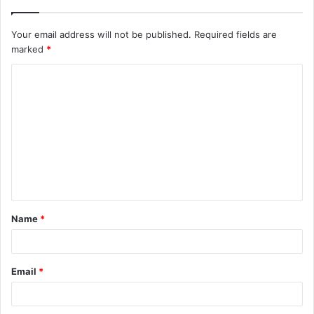
Your email address will not be published.
Required fields are
marked
*
C
o
m
m
e
n
t
Name
*
*
Email
*