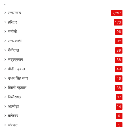
उत्तराखंड
7,297
हरिद्वार
173
चमोली
96
उत्तरकाशी
92
नैनीताल
89
रुद्रप्रयाग
88
पौड़ी गढ़वाल
49
उधम सिंह नगर
46
टिहरी गढ़वाल
38
पिथौरागढ़
17
अल्मोड़ा
14
बागेश्वर
6
चंपावत
5