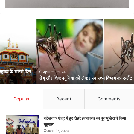
डेंगू
और
चिकनगुनिया
को
लेकर
स्वास्थ्य
विभाग
का
अर्लट
April 29, 2024
डेंगू और चिकनगुनिया को लेकर स्वास्थ्य विभाग का अर्लट
Popular
Recent
Comments
पटेलनगर क्षेत्र में हुए तिहरे हत्याकांड का दून पुलिस ने किया
खुलासा
June 27, 2024